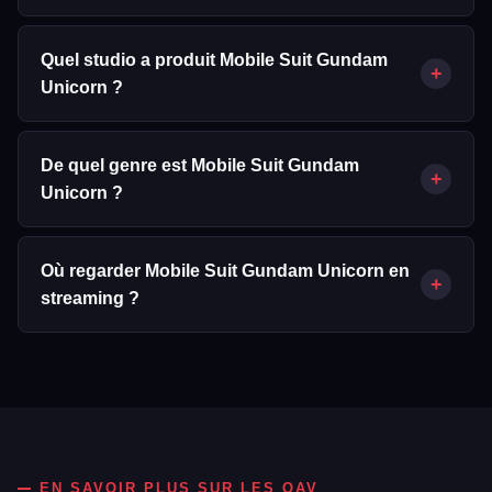
Mobile Suit Gundam Unicorn compte 7 épisode(s).
Quel studio a produit Mobile Suit Gundam
+
Unicorn ?
Mobile Suit Gundam Unicorn a été produit par SUNRISE,
Bandai Visual.
De quel genre est Mobile Suit Gundam
+
Unicorn ?
Mobile Suit Gundam Unicorn est un OAV classé dans les
genres suivants : Animation, Science-Fiction & Fantastique,
Où regarder Mobile Suit Gundam Unicorn en
+
War & Politics.
streaming ?
D'après les données JustWatch/TMDB, Mobile Suit Gundam
Unicorn est disponible via : Hulu. La disponibilité peut varier
selon votre région.
EN SAVOIR PLUS SUR LES OAV