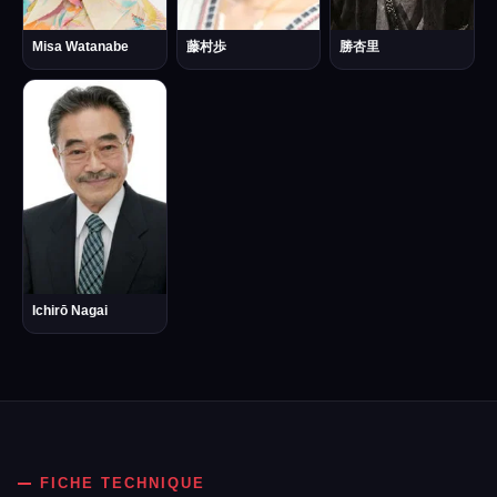
Misa Watanabe
藤村歩
勝杏里
Ichirō Nagai
FICHE TECHNIQUE