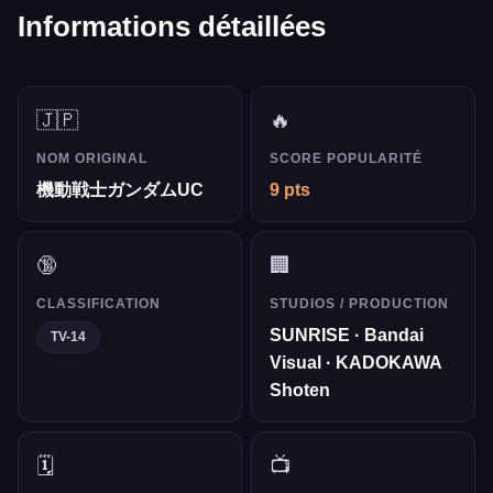
Informations détaillées
🇯🇵
🔥
NOM ORIGINAL
SCORE POPULARITÉ
機動戦士ガンダムUC
9 pts
🔞
🏢
CLASSIFICATION
STUDIOS / PRODUCTION
SUNRISE · Bandai
TV-14
Visual · KADOKAWA
Shoten
🗓️
📺