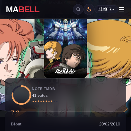
Accueil
›
Catalogue OAV
›
Mobile Suit Gundam Unicorn
MA
BELL
🇫🇷
FR
NOTE TMDB ·
41 votes
★
★
★
★
★
★
★
★
★
★
7.8
20/02/2010
Début