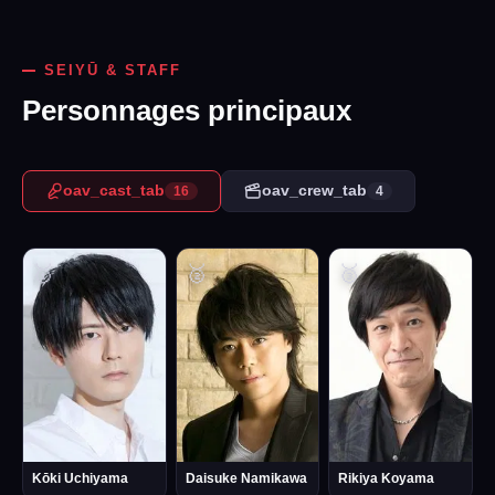
SEIYŪ & STAFF
Personnages principaux
oav_cast_tab
oav_crew_tab
16
4
🥇
🥈
🥉
Kōki Uchiyama
Daisuke Namikawa
Rikiya Koyama