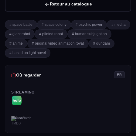
Retour au catalogue
# space battle
# space colony
# psychic power
# mecha
# giant robot
# piloted robot
# human subjugation
# anime
# original video animation (ova)
# gundam
# based on light novel
Où regarder
FR
STREAMING
JustWatch