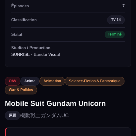
7
Épisodes
Classification
TV-14
Statut
Terminé
Studios / Production
SUNRISE · Bandai Visual
OAV
Anime
Animation
Science-Fiction & Fantastique
War & Politics
Mobile Suit Gundam Unicorn
機動戦士ガンダムUC
原題