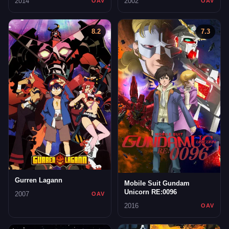
2014
2002
OAV
OAV
8.2
7.3
Gurren Lagann
Mobile Suit Gundam
Unicorn RE:0096
2007
OAV
2016
OAV