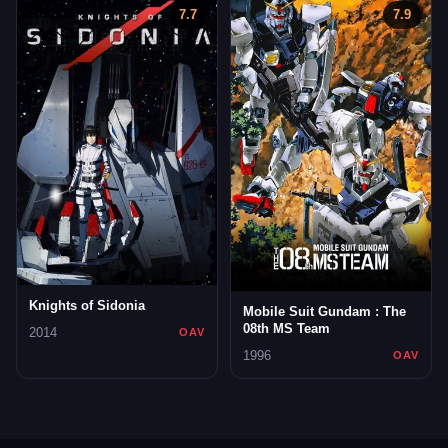
7.7
7.9
Knights of Sidonia
Mobile Suit Gundam : The
08th MS Team
2014
OAV
1996
OAV