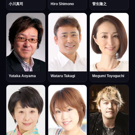
小川真司
Hiro Shimono
菅生隆之
Yutaka Aoyama
Wataru Takagi
Megumi Toyoguchi