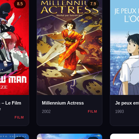
8.5
7.9
– Le Film
Millennium Actress
Je peux en
e
2002
1993
FILM
FILM