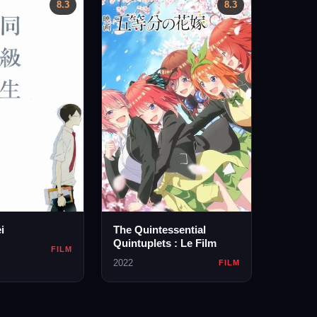
8.3
8.3
i
The Quintessential
Quintuplets : Le Film
FILM
2022
FILM