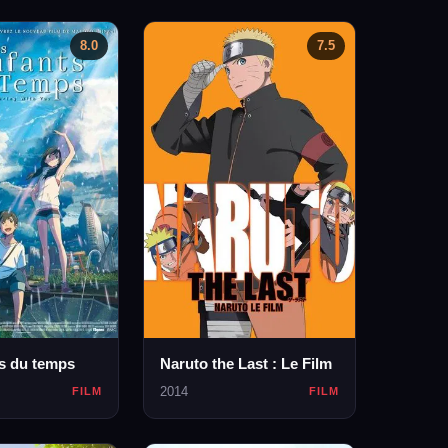
8.0
7.5
s du temps
Naruto the Last : Le Film
2014
FILM
FILM