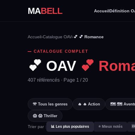
MA
BELL
Accueil
Définition 
Accueil
›
Catalogue OAV
›
💕 💕 Romance
CATALOGUE COMPLET
💕 OAV
💕 Rom
407 référencés · Page 1 / 20
🎌 Tous les genres
🔥 🔥 Action
🗺️ 🗺️ Avent
😱 😱 Thriller
Trier par :
📊 Les plus populaires
⭐ Mieux notés
