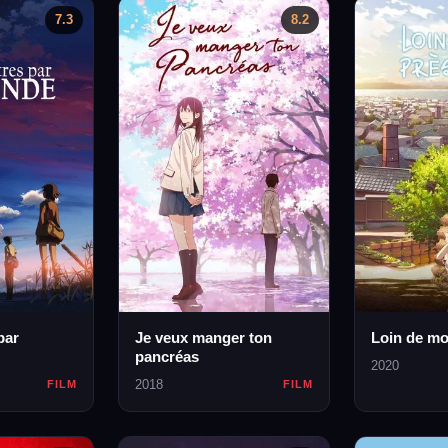
7.3
8.2
par
Je veux manger ton
Loin de moi
pancréas
2020
2018
FILM
FILM