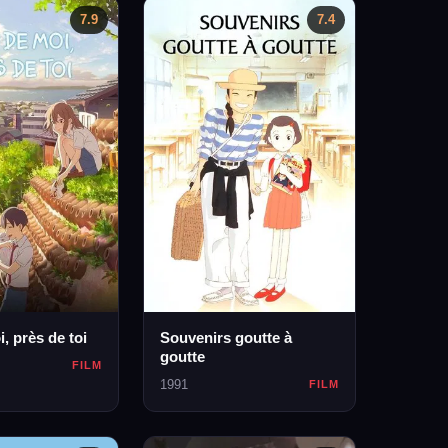
7.9
7.4
, près de toi
Souvenirs goutte à
goutte
FILM
1991
FILM