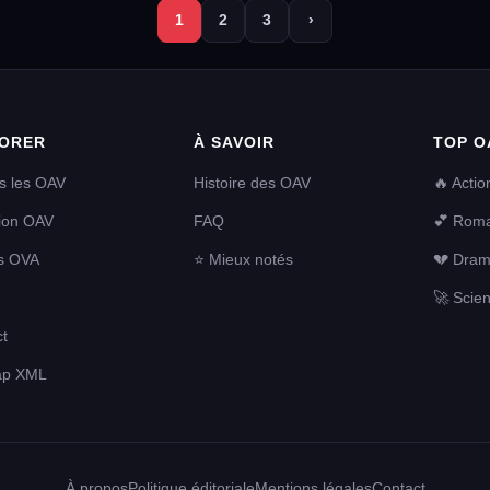
1
2
3
›
ORER
À SAVOIR
TOP O
s les OAV
Histoire des OAV
🔥 Actio
tion OAV
FAQ
💕 Rom
s OVA
⭐ Mieux notés
💔 Dra
🚀 Scien
t
ap XML
À propos
Politique éditoriale
Mentions légales
Contact