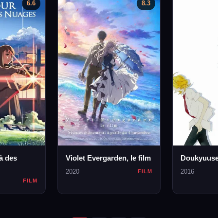
6.6
8.3
à des
Violet Evergarden, le film
Doukyuuse
2020
2016
FILM
FILM