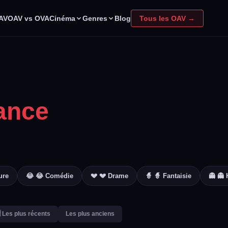
Cinéma
Genres
OAV
OAV vs OVA
Blog
Tous les OAV →
ance
ure
😂 😂 Comédie
💔 💔 Drame
🧙 🧙 Fantaisie
👻 👻 
 Les plus récents
Les plus anciens