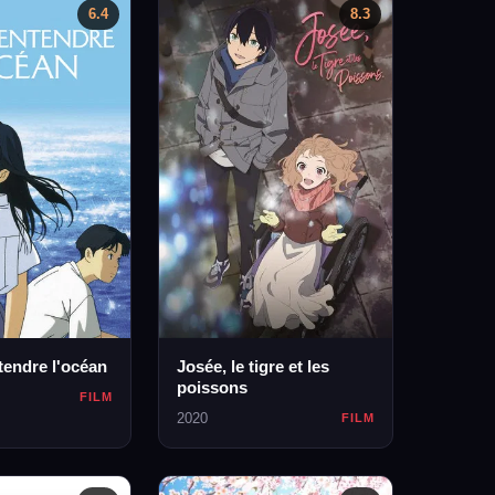
6.4
8.3
tendre l'océan
Josée, le tigre et les
poissons
FILM
2020
FILM