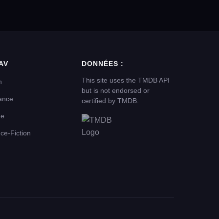
AV
DONNÉES :
This site uses the TMDB API
n
but is not endorsed or
ance
certified by TMDB.
me
ce-Fiction