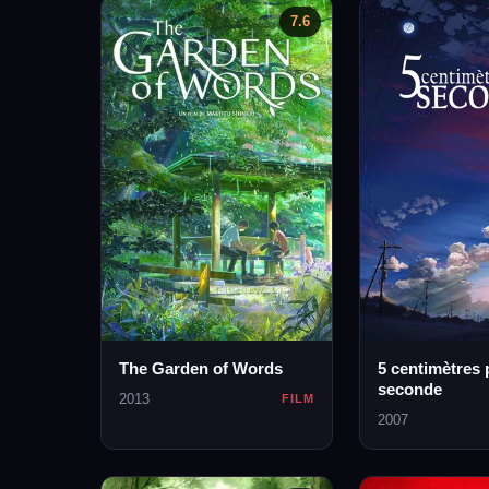
7.6
The Garden of Words
5 centimètres 
seconde
2013
FILM
2007