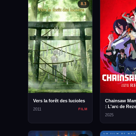
8.3
Vers la forêt des lucioles
Chainsaw Man 
: L'arc de Rez
2011
FILM
2025