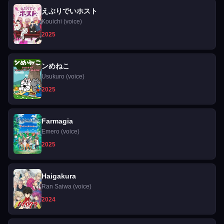
えぶりでいホスト
Kouichi (voice)
2025
ンめねこ
Usukuro (voice)
2025
Farmagia
Emero (voice)
2025
Haigakura
Ran Saiwa (voice)
2024