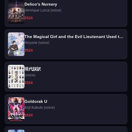
Delico's Nursery
Henrique Lorca (voice)
2024
The Magical Girl and the Evil Lieutenant Used to
Be Archenemies
Alcyone (voice)
2024
現代誤訳
(voice)
2024
Goldorak U
Koji Kabuto (voice)
2024