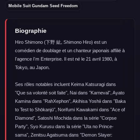
Mobile Suit Gundam Seed Freedom
Biographie
Hiro Shimono (下野 紘, Shimono Hiro) est un
comédien de doublage et un chanteur japonais affilié à
l'agence I'm Enterprise. Il est né le 21 avril 1980, à
Tokyo, au Japon.
Ses rôles notables incluent Keima Katsuragi dans
"Que sa volonté soit faite", Nai dans "Karneval", Ayato
Kamina dans "RahXephon", Akihisa Yoshii dans "Baka
to Test to Shōkanjū", Norifumi Kawakami dans "Ace of
Diamond", Satoshi Mochida dans la série "Corpse
Party", Syo Kurusu dans la série "Uta no Prince-
sama", Zenitsu Agatsuma dans "Demon Slayer: