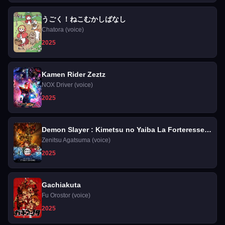
うごく！ねこむかしばなし
Chatora (voice)
2025
Kamen Rider Zeztz
NOX Driver (voice)
2025
Demon Slayer : Kimetsu no Yaiba La Forteresse
Infinie
Zenitsu Agatsuma (voice)
2025
Gachiakuta
Fu Orostor (voice)
2025