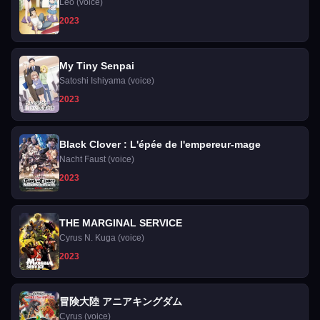
Leo (voice)
2023
My Tiny Senpai
Satoshi Ishiyama (voice)
2023
Black Clover : L'épée de l'empereur-mage
Nacht Faust (voice)
2023
THE MARGINAL SERVICE
Cyrus N. Kuga (voice)
2023
冒険大陸 アニアキングダム
Cyrus (voice)