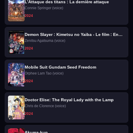
L’Attaque des titans : La dernière attaque
Connie Springer (voice)
2024
Demon Slayer : Kimetsu no Yaiba - Le film : En
route vers l'entraînement des piliers
Zenitsu Agatsuma (voice)
2024
Mobile Suit Gundam Seed Freedom
Orphee Lam Tao (voice)
2024
Doctor Elise: The Royal Lady with the Lamp
Chris de Clorence (voice)
2024
Akuma-kun