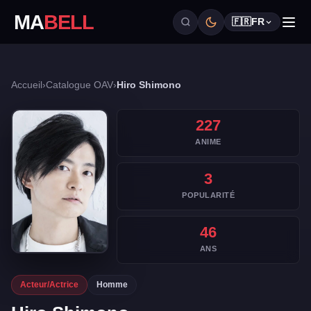
MA
BELL
🇫🇷
FR
Accueil
›
Catalogue OAV
›
Hiro Shimono
227
ANIME
3
POPULARITÉ
46
ANS
Acteur/Actrice
Homme