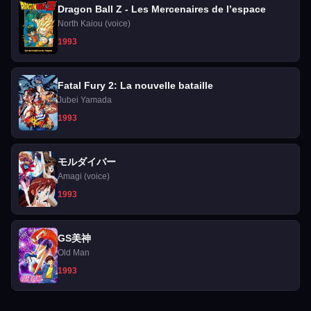
Dragon Ball Z - Les Mercenaires de l’espace
North Kaiou (voice)
1993
Fatal Fury 2: La nouvelle bataille
Jubei Yamada
1993
モルダイバー
Amagi (voice)
1993
GS美神
Old Man
1993