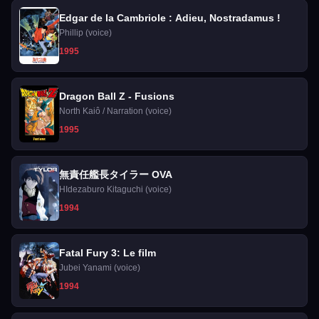
Edgar de la Cambriole : Adieu, Nostradamus !
Phillip (voice)
1995
Dragon Ball Z - Fusions
North Kaiô / Narration (voice)
1995
無責任艦長タイラー OVA
HIdezaburo Kitaguchi (voice)
1994
Fatal Fury 3: Le film
Jubei Yanami (voice)
1994