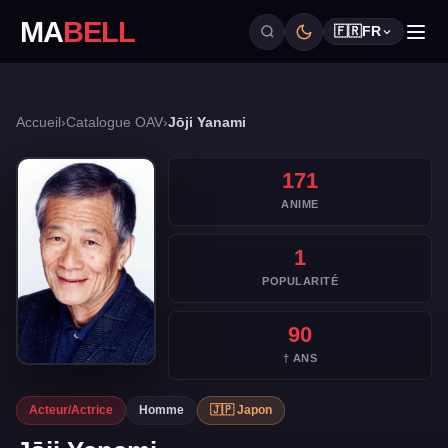
MA
BELL
🇫🇷
FR
Accueil
›
Catalogue OAV
›
Jōji Yanami
171
ANIME
1
POPULARITÉ
90
† ANS
Acteur/Actrice
Homme
🇯🇵 Japon