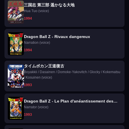
三国志 第三部 遥かなる大地
Hua Tuo (voice)
1994
Dragon Ball Z - Rivaux dangereux
Narration (voice)
1994
タイムボカン王道復古
Boyakkii / Dasainen / Domoke-Yakovitch / Glocky / Kokematsu
/ Kosuinen (voice)
1993
Dragon Ball Z - Le Plan d'anéantissement des
Saiyans
Narrator (voice)
1993