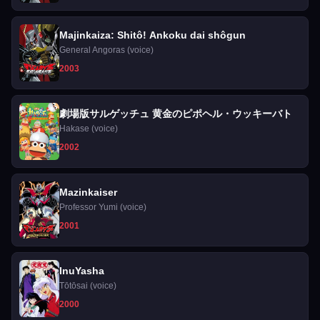
Majinkaiza: Shitô! Ankoku dai shôgun
General Angoras (voice)
2003
劇場版サルゲッチュ 黄金のピポヘル・ウッキーバト
Hakase (voice)
2002
Mazinkaiser
Professor Yumi (voice)
2001
InuYasha
Tōtōsai (voice)
2000