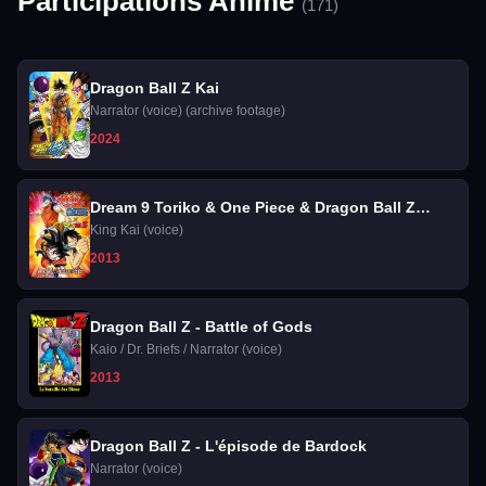
Participations Anime
(171)
Dragon Ball Z Kai
Narrator (voice) (archive footage)
2024
Dream 9 Toriko & One Piece & Dragon Ball Z
Super Collaboration Special
King Kai (voice)
2013
Dragon Ball Z - Battle of Gods
Kaio / Dr. Briefs / Narrator (voice)
2013
Dragon Ball Z - L'épisode de Bardock
Narrator (voice)