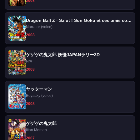
2008
Dragon Ball Z - Salut ! Son Goku et ses amis sont
de retour !!
Narrator (voice)
2008
ゲゲゲの鬼太郎 妖怪JAPANラリー3D
N/A
2008
ヤッターマン
Boyacky (voice)
2008
ゲゲゲの鬼太郎
Ittan Momen
2007