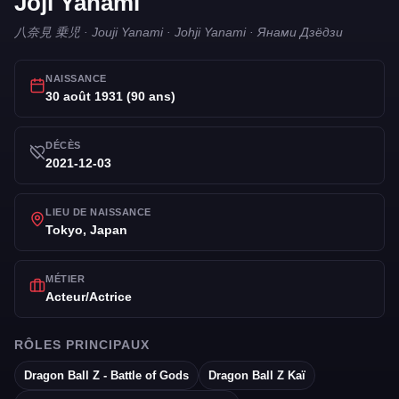
Jōji Yanami
八奈見 乗児 · Jouji Yanami · Johji Yanami · Янами Дзёдзи
NAISSANCE
30 août 1931 (90 ans)
DÉCÈS
2021-12-03
LIEU DE NAISSANCE
Tokyo, Japan
MÉTIER
Acteur/Actrice
RÔLES PRINCIPAUX
Dragon Ball Z - Battle of Gods
Dragon Ball Z Kaï