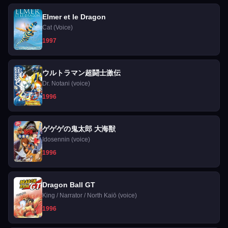
Elmer et le Dragon
Cat (Voice)
1997
ウルトラマン超闘士激伝
Dr. Notani (voice)
1996
ゲゲゲの鬼太郎 大海獣
Idosennin (voice)
1996
Dragon Ball GT
King / Narrator / North Kaiō (voice)
1996