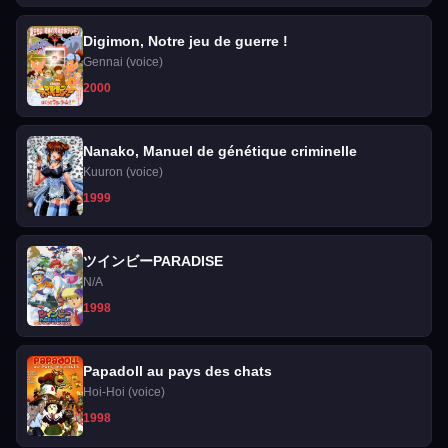
Digimon, Notre jeu de guerre !
Gennai (voice)
2000
Nanako, Manuel de génétique criminelle
Kuuron (voice)
1999
ツインビーPARADISE
N/A
1998
Papadoll au pays des chats
Hoi-Hoi (voice)
1998