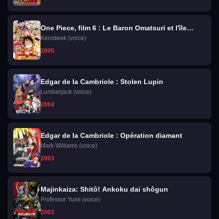
One Piece, film 6 : Le Baron Omatsuri et l'île
secrète
Kerodeek (voice)
2005
Edgar de la Cambriole : Stolen Lupin
Lumberjack (voice)
2004
Edgar de la Cambriole : Opération diamant
Mark Williams (voice)
2003
Majinkaiza: Shitô! Ankoku dai shôgun
Professor Yumi (voice)
2003