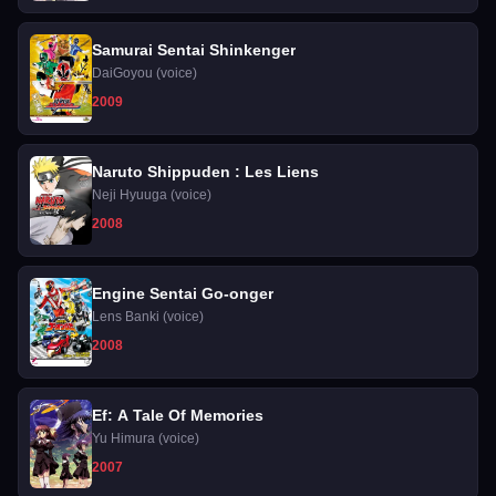
Samurai Sentai Shinkenger
DaiGoyou (voice)
2009
Naruto Shippuden : Les Liens
Neji Hyuuga (voice)
2008
Engine Sentai Go-onger
Lens Banki (voice)
2008
Ef: A Tale Of Memories
Yu Himura (voice)
2007