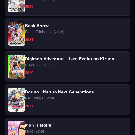
2022
Back Arrow
Peath Glinhouse (voice)
2021
Digimon Adventure : Last Evolution Kizuna
Hawkmon (voice)
2020
Boruto : Naruto Next Generations
Neji Hyûga (voice)
2017
Mon Histoire
Fudo (voice)