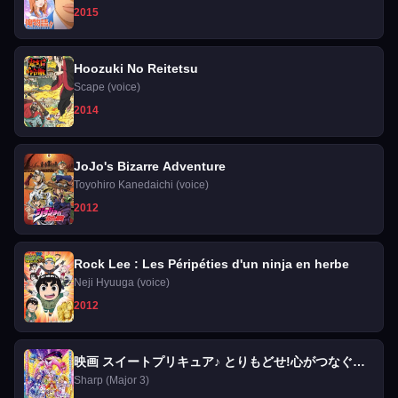
2015
Hoozuki No Reitetsu
Scape (voice)
2014
JoJo's Bizarre Adventure
Toyohiro Kanedaichi (voice)
2012
Rock Lee : Les Péripéties d'un ninja en herbe
Neji Hyuuga (voice)
2012
映画 スイートプリキュア♪ とりもどせ!心がつなぐ奇
跡のメロディ♪
Sharp (Major 3)