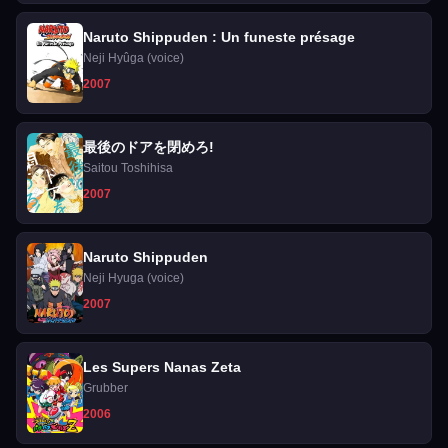
Naruto Shippuden : Un funeste présage
Neji Hyûga (voice)
2007
最後のドアを閉めろ!
Saitou Toshihisa
2007
Naruto Shippuden
Neji Hyuga (voice)
2007
Les Supers Nanas Zeta
Grubber
2006