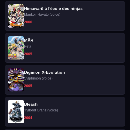
Himawari! à l'école des ninjas
Marikoji Hayato (voice)
2006
MÄR
Peta
2005
Digimon X-Evolution
Sylphimon (voice)
2005
Bleach
Yylfordt Granz (voice)
2004