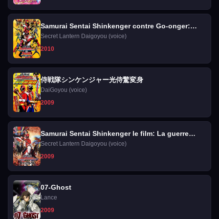
Samurai Sentai Shinkenger contre Go-onger:
GinmakuBang !!
Secret Lantern Daigoyou (voice)
2010
侍戦隊シンケンジャー光侍驚変身
DaiGoyou (voice)
2009
Samurai Sentai Shinkenger le film: La guerre
fatale
Secret Lantern Daigoyou (voice)
2009
07-Ghost
Lance
2009