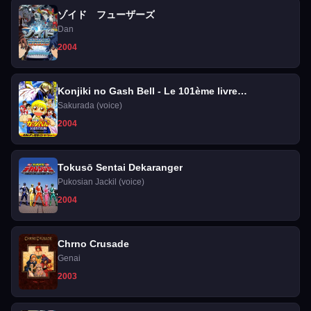
ゾイド フューザーズ
Dan
2004
Konjiki no Gash Bell - Le 101ème livre
démoniaque
Sakurada (voice)
2004
Tokusō Sentai Dekaranger
Pukosian Jackil (voice)
2004
Chrno Crusade
Genai
2003