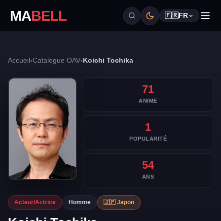
MA
BELL
🇫🇷
FR
Accueil
›
Catalogue OAV
›
Koichi Tochika
71
ANIME
1
POPULARITÉ
54
ANS
Acteur/Actrice
Homme
🇯🇵 Japon