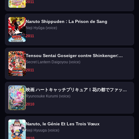
2011
Naruto Shippuden : La Prison de Sang
Neji Hyûga (voice)
2011
Tensou Sentai Goseiger contre Shinkenger:
épique sur Ginmaku
Secret Lantern Daigoyou (voice)
2011
映画 ハートキャッチプリキュア！花の都でファッシ
ョンショー・・・ですか！？
Ryunosuke Kurumi (voice)
2010
Naruto, le Génie Et Les Trois Vœux
Neji Hyuuga (voice)
2010