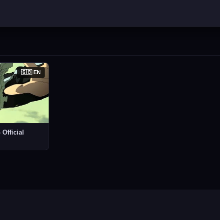
🇬🇧 EN
 Official