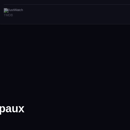
JustWatch
ipaux