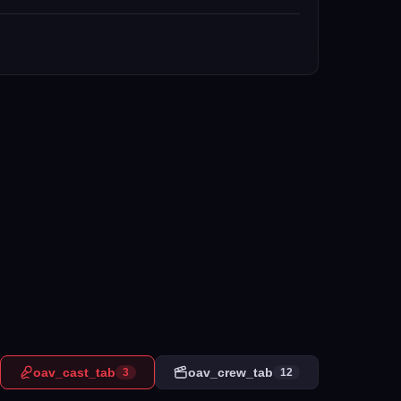
oav_cast_tab
oav_crew_tab
3
12