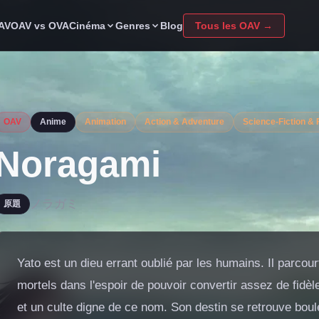
Cinéma
Genres
OAV
OAV vs OVA
Blog
Tous les OAV →
OAV
Anime
Animation
Action & Adventure
Science-Fiction & 
Noragami
ノラガミ
原題
Yato est un dieu errant oublié par les humains. Il parcou
mortels dans l'espoir de pouvoir convertir assez de fidè
et un culte digne de ce nom. Son destin se retrouve boule