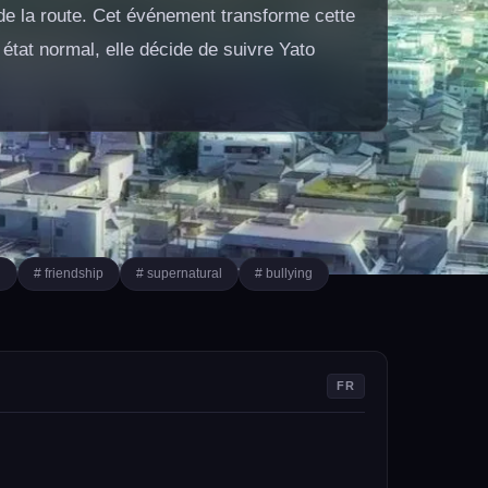
t de la route. Cet événement transforme cette
état normal, elle décide de suivre Yato
l
# friendship
# supernatural
# bullying
FR