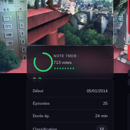
NOTE TMDB ·
713 votes
★
★
★
★
★
★
★
★
★
★
8.2
05/01/2014
Début
25
Épisodes
24 min
Durée ép.
Classification
12