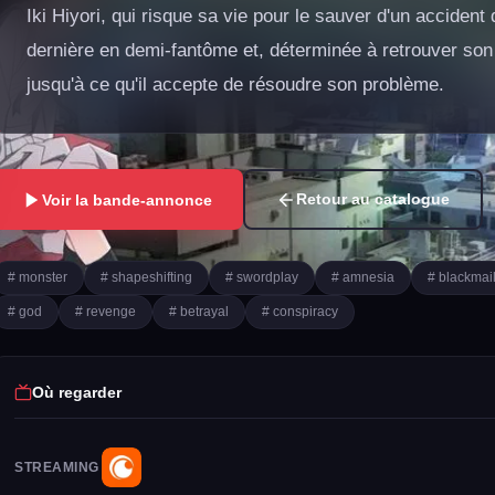
Iki Hiyori, qui risque sa vie pour le sauver d'un acciden
dernière en demi-fantôme et, déterminée à retrouver son 
jusqu'à ce qu'il accepte de résoudre son problème.
Retour au catalogue
Voir la bande-annonce
# monster
# shapeshifting
# swordplay
# amnesia
# blackmai
# god
# revenge
# betrayal
# conspiracy
Où regarder
STREAMING