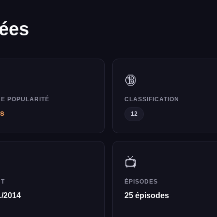
lées
🔞
E POPULARITÉ
CLASSIFICATION
ts
12
📺
UT
ÉPISODES
1/2014
25 épisodes