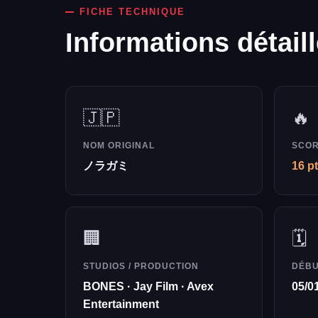
FICHE TECHNIQUE
Informations détail
🇯🇵
🔥
NOM ORIGINAL
SCOR
ノラガミ
16 p
🏢
🗓️
STUDIOS / PRODUCTION
DÉB
BONES · Jay Film · Avex
05/0
Entertainment