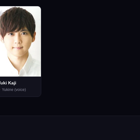

uki Kaji
Yukine (voice)