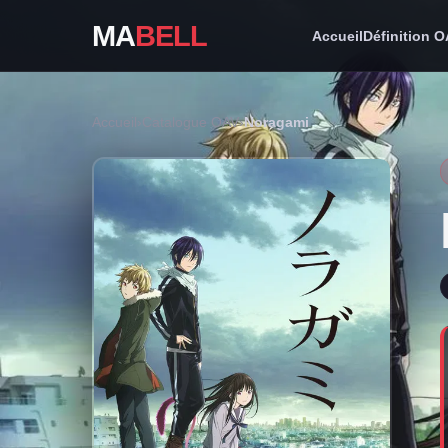
MA
BELL
Accueil
Définition 
Accueil
›
Catalogue OAV
›
Noragami