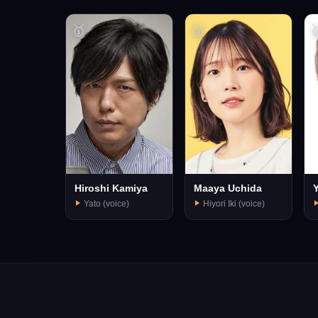
🥇
🥈

Hiroshi Kamiya
Maaya Uchida
Y
Yato (voice)
Hiyori Iki (voice)