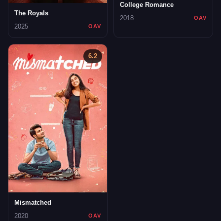
College Romance
The Royals
2018
OAV
2025
OAV
6.2
Mismatched
2020
OAV