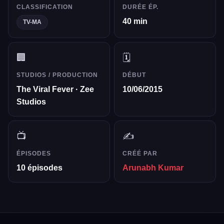
CLASSIFICATION
DURÉE ÉP.
40 min
TV-MA
🏢
🗓️
STUDIOS / PRODUCTION
DÉBUT
The Viral Fever · Zee
10/06/2015
Studios
📺
✍️
ÉPISODES
CRÉÉ PAR
10 épisodes
Arunabh Kumar