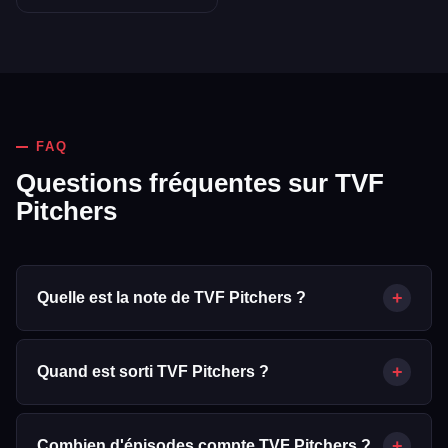
FAQ
Questions fréquentes sur TVF
Pitchers
+
Quelle est la note de TVF Pitchers ?
TVF Pitchers obtient une note de 7.7/10 sur Mabell.fr, calculée
à partir de 106 votes d'utilisateurs (données TMDB).
+
Quand est sorti TVF Pitchers ?
TVF Pitchers est sorti le 10/06/2015.
+
Combien d'épisodes compte TVF Pitchers ?