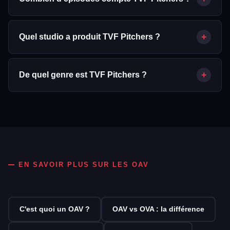
TVF Pitchers compte 10 épisode(s) d'environ 40 minutes
chacun.
+
Quel studio a produit TVF Pitchers ?
TVF Pitchers a été produit par The Viral Fever, Zee Studios.
+
De quel genre est TVF Pitchers ?
TVF Pitchers est un OAV classé dans les genres suivants :
Comédie, Drame.
EN SAVOIR PLUS SUR LES OAV
C'est quoi un OAV ?
OAV vs OVA : la différence