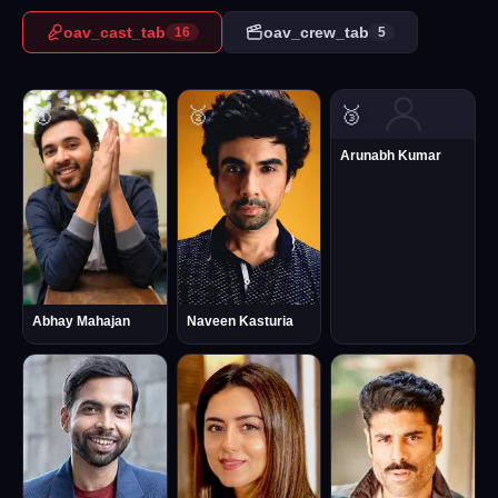
oav_cast_tab
oav_crew_tab
16
5
🥇
🥈
🥉
Arunabh Kumar
Naveen Kasturia
Abhay Mahajan