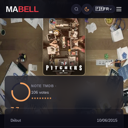
Accueil
›
Catalogue OAV
›
TVF Pitchers
MA
BELL
🇫🇷
FR
NOTE TMDB ·
106 votes
★
★
★
★
★
★
★
★
★
★
7.7
10/06/2015
Début