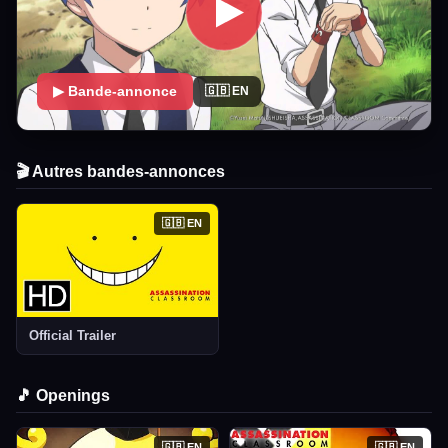
▶ Bande-annonce
🇬🇧 EN
🎬 Autres bandes-annonces
🇬🇧 EN
Official Trailer
🎵 Openings
🇬🇧 EN
🇬🇧 EN