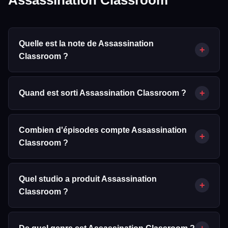
Quelle est la note de Assassination
+
Classroom ?
Assassination Classroom obtient une note de 8.4/10 sur
Mabell.fr, calculée à partir de 1 244 votes d'utilisateurs
+
Quand est sorti Assassination Classroom ?
(données TMDB).
Assassination Classroom est sorti le 10/01/2015.
Combien d'épisodes compte Assassination
+
Classroom ?
Assassination Classroom compte 47 épisode(s) d'environ 24
minutes chacun.
Quel studio a produit Assassination
+
Classroom ?
Assassination Classroom a été produit par Lerche, BS Fuji.