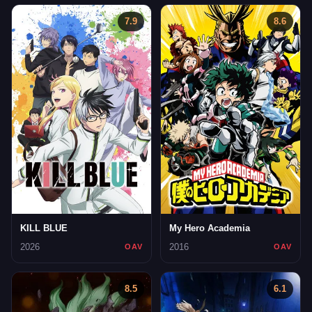
7.9
8.6
KILL BLUE
My Hero Academia
2026
2016
OAV
OAV
8.5
6.1