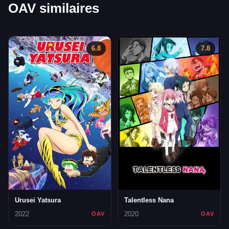
OAV similaires
6.8
7.8
Urusei Yatsura
Talentless Nana
2022
2020
OAV
OAV