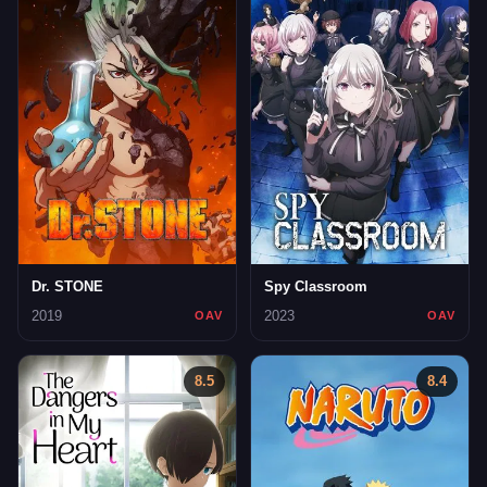
Dr. STONE
Spy Classroom
2019
2023
OAV
OAV
8.5
8.4