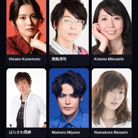
Hisako Kanemoto
間島淳司
Kotono Mitsuishi
はらさわ晃綺
Mamoru Miyano
Numakura Manami