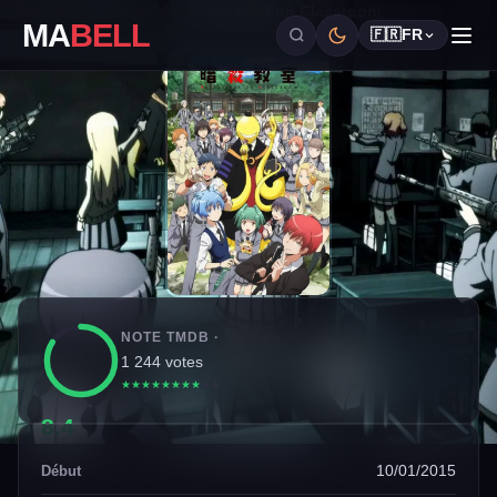
Accueil
›
Catalogue OAV
›
Assassination Classroom
MA
BELL
🇫🇷
FR
NOTE TMDB ·
1 244 votes
★
★
★
★
★
★
★
★
★
★
8.4
10/01/2015
Début