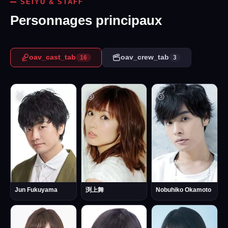
SEIYŪ & STAFF
Personnages principaux
oav_cast_tab
oav_crew_tab
16
3
🥇
🥈
🥉
Jun Fukuyama
渕上舞
Nobuhiko Okamoto