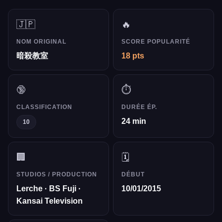
🇯🇵
🔥
NOM ORIGINAL
SCORE POPULARITÉ
暗殺教室
18 pts
🔞
⏱️
CLASSIFICATION
DURÉE ÉP.
24 min
10
🏢
🗓️
STUDIOS / PRODUCTION
DÉBUT
Lerche · BS Fuji ·
10/01/2015
Kansai Television