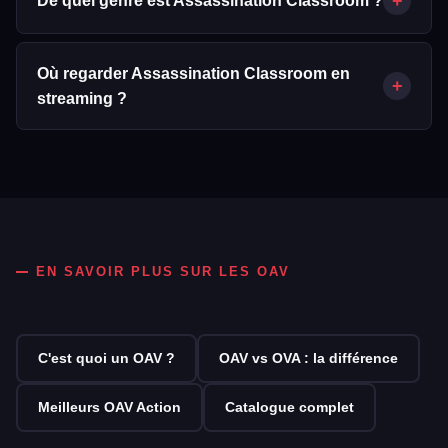
+
De quel genre est Assassination Classroom ?
Assassination Classroom est un OAV classé dans les genres
suivants : Animation, Comédie, Action & Adventure, Science-
Où regarder Assassination Classroom en
+
Fiction & Fantastique.
streaming ?
D'après les données JustWatch/TMDB, Assassination
Classroom est disponible via : Netflix, Amazon Prime Video,
Animation Digital Network, SFR Play, Amazon Prime Video with
Ads, Apple TV Store, Amazon Video. La disponibilité peut varier
selon votre région.
EN SAVOIR PLUS SUR LES OAV
C'est quoi un OAV ?
OAV vs OVA : la différence
Meilleurs OAV Action
Catalogue complet