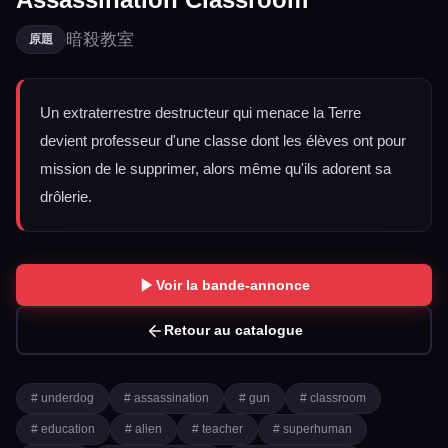
暗殺教室
原題
Un extraterrestre destructeur qui menace la Terre
devient professeur d'une classe dont les élèves ont pour
mission de le supprimer, alors même qu'ils adorent sa
drôlerie.
Voir la bande-annonce
Retour au catalogue
# underdog
# assassination
# gun
# classroom
# education
# alien
# teacher
# superhuman