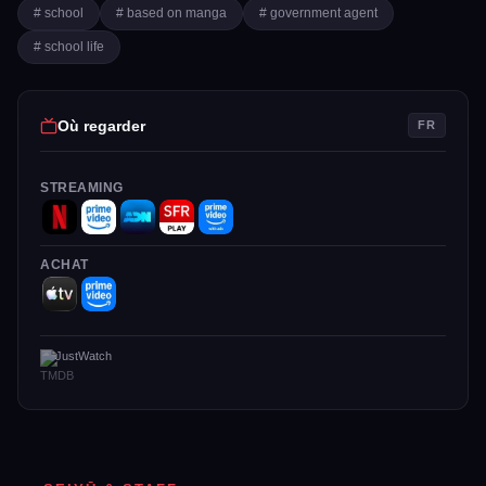
# school
# based on manga
# government agent
# school life
Où regarder
FR
STREAMING
ACHAT
JustWatch