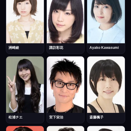
洲崎綾
諏訪彩花
Ayako Kawasumi
松浦チエ
宮下栄治
斎藤楓子