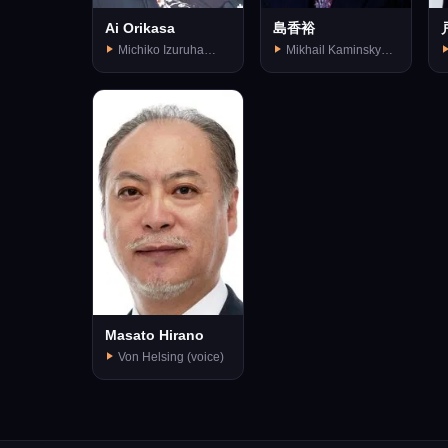
Ai Orikasa
島香裕
Michiko Izuruha
Mikhail Kaminsky
(voice)
(voice)
Masato Hirano
Von Helsing (voice)