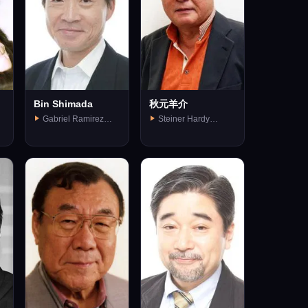
Bin Shimada
秋元羊介
Gabriel Ramirez
Steiner Hardy
Garcia (voice)
(voice)