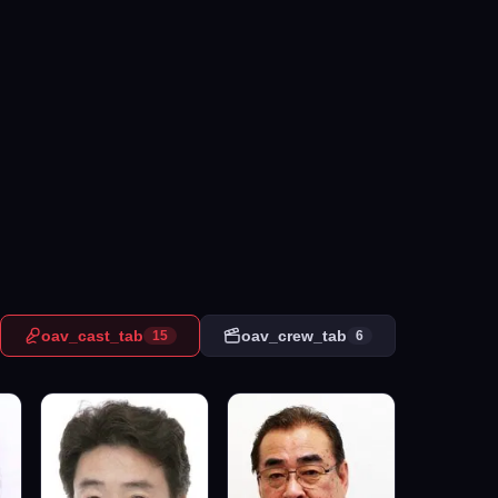
oav_cast_tab
oav_crew_tab
15
6