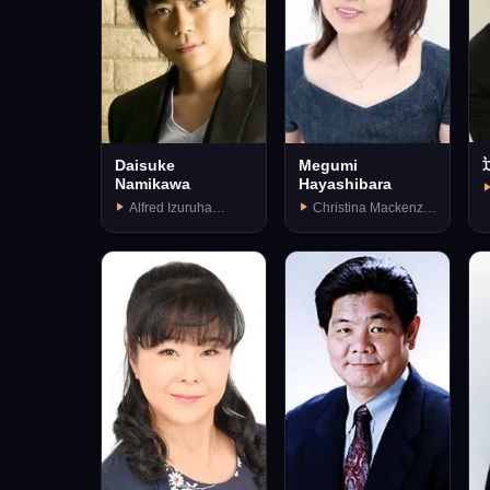
Daisuke
Megumi
Namikawa
Hayashibara
Alfred Izuruha
Christina Mackenzie
(
(voice)
(voice)