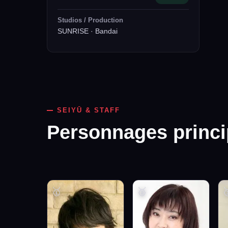
Studios / Production
SUNRISE · Bandai
SEIYŪ & STAFF
Personnages princ
🥇
🥈
