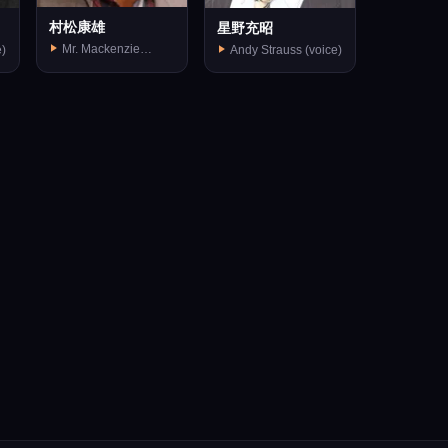
村松康雄
星野充昭
Mr. Mackenzie
e)
Andy Strauss (voice)
(voice)