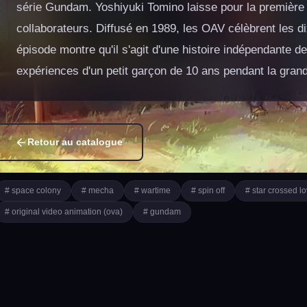
série Gundam. Yoshiyuki Tomino laisse pour la première fo
collaborateurs. Diffusé en 1989, les OAV célèbrent les di
épisode montre qu'il s'agit d'une histoire indépendante de
expériences d'un petit garçon de 10 ans pendant la gran
Retour au catalogue
# space colony
# mecha
# wartime
# spin off
# star crossed l
# original video animation (ova)
# gundam