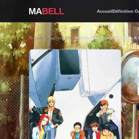
MA
BELL
Accueil
Définition 
Accueil
›
Catalogue OAV
›
Mobile Suit Gundam 0080 - A 