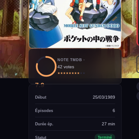
NOTE TMDB ·
42 votes
★
★
★
★
★
★
★
★
★
★
7.9
25/03/1989
Début
6
Épisodes
27 min
Durée ép.
Statut
Terminé