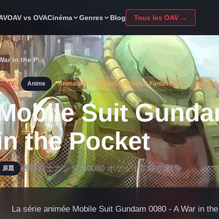
Cinéma
Genres
OAV
OAV vs OVA
Blog
Tous les OAV →
War in the P…
OAV
Anime
Animation
Science-Fiction & Fantastique
War & Po
Mobile Suit Gunda
in the Pocket
機動戦士ガンダム0080 ポケットの中の戦争
原題
La série animée Mobile Suit Gundam 0080 - A War in the