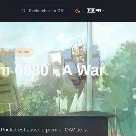
🇫🇷
FR
litics
Drame
m 0080 - A War
 Pocket est aussi le premier OAV de la