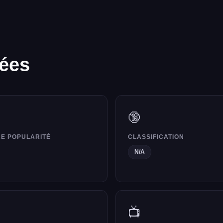
lées
🔞
E POPULARITÉ
CLASSIFICATION
N/A
📺