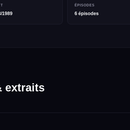
UT
ÉPISODES
3/1989
6 épisodes
extraits