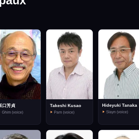
ipaux

Hideyuki Tanaka
坂口芳貞
Takeshi Kusao
Slayn (voice)
Ghim (voice)
Parn (voice)