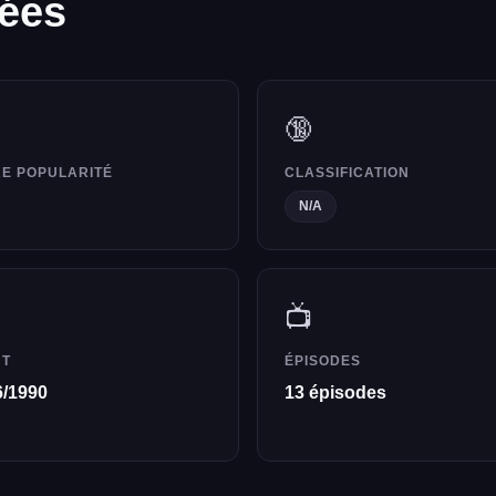
lées
🔞
E POPULARITÉ
CLASSIFICATION
N/A
📺
UT
ÉPISODES
6/1990
13 épisodes