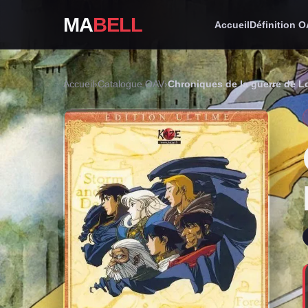
MA
BELL
Accueil
Définition 
Accueil
›
Catalogue OAV
›
Chroniques de la guerre de 