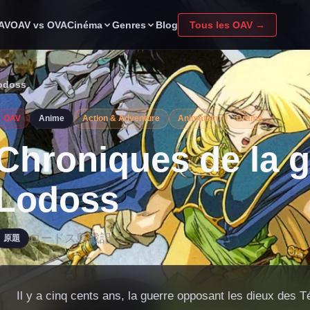
Cinéma
Genres
OAV
OAV vs OVA
Blog
Tous les OAV →
Lodoss
OAV
Anime
Action & Adventure
Animation
Drame
Chroniques de la g
Lodoss
ロードス島戦記
原題
Il y a cinq cents ans, la guerre opposant les dieux des 