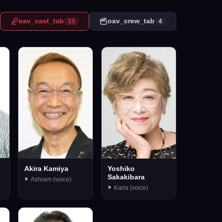
oav_cast_tab
oav_crew_tab
13
4
Akira Kamiya
Yoshiko
Sakakibara
Ashram (voice)
Karla (voice)