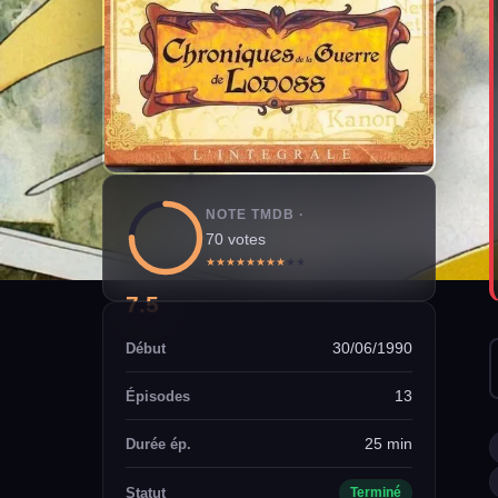
NOTE TMDB ·
70 votes
★
★
★
★
★
★
★
★
★
★
7.5
30/06/1990
Début
13
Épisodes
25 min
Durée ép.
Statut
Terminé