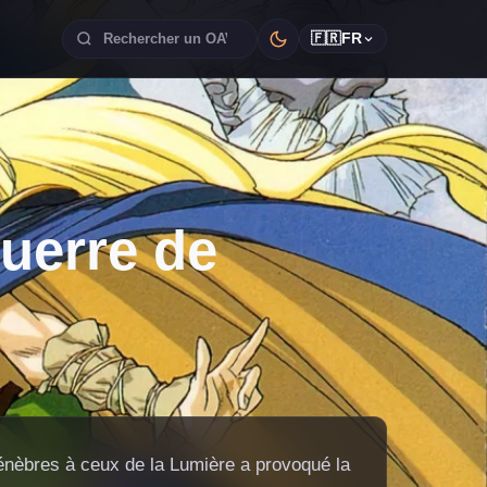
🇫🇷
FR
uerre de
Ténèbres à ceux de la Lumière a provoqué la