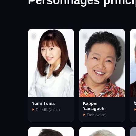
Personnages princ
🥇
🥈

Yumi Tōma
Kappei
Yamaguchi
Deedlit (voice)
Etoh (voice)