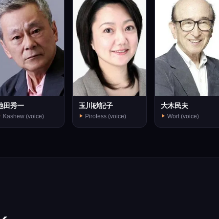
池田秀一
玉川砂記子
大木民夫
Kashew (voice)
Pirotess (voice)
Wort (voice)