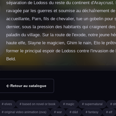
séparation de Lodoss du reste du continent d'Araycrust. 
ravagée par les guerres et soumise au déchaînement de f
accueillante, Parn, fils de chevalier, tue un gobelin pour 
dernier, sous la pression des habitants qui craignent des 
paladin du village. Sur la route de l'exode, notre jeune hé
haute elfe, Slayne le magicien, Ghim le nain, Eto le prêt
former le principal espoir de Lodoss contre l'invasion de l
Beld.
Retour au catalogue
# elves
# based on novel or book
# magic
# supernatural
# s
# original video animation (ova)
# war
# d&d
# fantasy
# elf