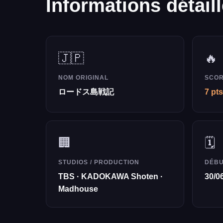
Informations détail
🇯🇵
🔥
NOM ORIGINAL
SCOR
ロードス島戦記
7 pts
🏢
🗓️
STUDIOS / PRODUCTION
DÉB
TBS · KADOKAWA Shoten ·
30/0
Madhouse