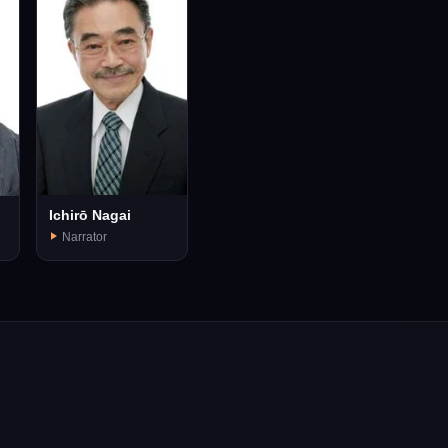
Ichirō Nagai
Narrator