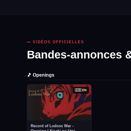
VIDÉOS OFFICIELLES
Bandes-annonces & 
🎵 Openings
🇬🇧 EN
Record of Lodoss War -
Opening | Kiseki no Umi