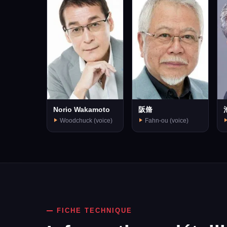
Norio Wakamoto
阪脩
Woodchuck (voice)
Fahn-ou (voice)
FICHE TECHNIQUE