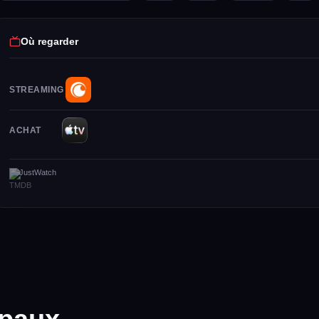
Où regarder
STREAMING
ACHAT
JustWatch