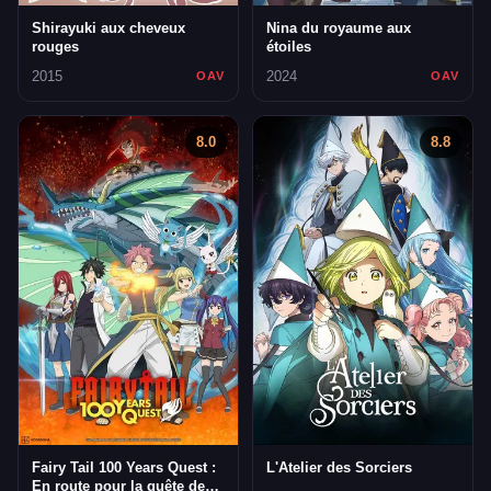
Shirayuki aux cheveux
Nina du royaume aux
rouges
étoiles
2015
2024
OAV
OAV
8.0
8.8
Fairy Tail 100 Years Quest :
L'Atelier des Sorciers
En route pour la quête de