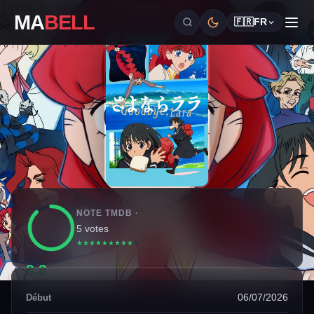
Accueil
›
Catalogue OAV
›
Goodbye, Lara
MA
BELL
🇫🇷
FR
NOTE TMDB ·
5 votes
★
★
★
★
★
★
★
★
★
★
8.8
06/07/2026
Début