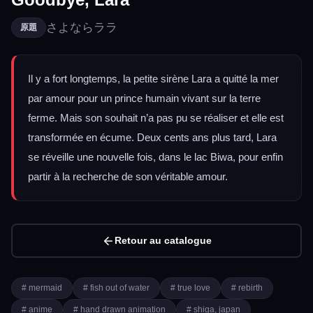
さよならララ
原題
Il y a fort longtemps, la petite sirène Lara a quitté la mer
par amour pour un prince humain vivant sur la terre
ferme. Mais son souhait n’a pas pu se réaliser et elle est
transformée en écume. Deux cents ans plus tard, Lara
se réveille une nouvelle fois, dans le lac Biwa, pour enfin
partir à la recherche de son véritable amour.
Retour au catalogue
# mermaid
# fish out of water
# true love
# rebirth
# anime
# hand drawn animation
# shiga, japan