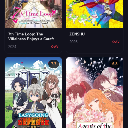
7th Time Loop: The
ZENSHU
Villainess Enjoys a Carefree
2025
OAV
Life Married to Her Worst
2024
OAV
Enemy!
7.7
6.8