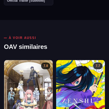
Official Trailer [Subtitled]
À VOIR AUSSI
OAV similaires
7.8
7.7