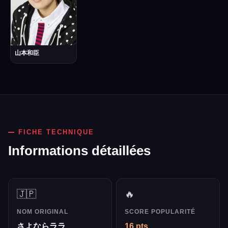
山本和臣
FICHE TECHNIQUE
Informations détaillées
🇯🇵
🔥
NOM ORIGINAL
SCORE POPULARITÉ
さよならララ
16 pts