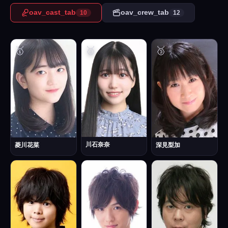
oav_cast_tab
oav_crew_tab
10
12
🥇
🥈
🥉
川石奈奈
菱川花菜
深見梨加