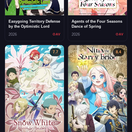
Easygoing Territory Defense
Agents of the Four Seasons
by the Optimistic Lord
Dance of Spring
2026
2026
OAV
OAV
7.7
8.4