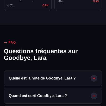
2026
OAV
100 ans
2024
OAV
FAQ
Questions fréquentes sur
Goodbye, Lara
+
Quelle est la note de Goodbye, Lara ?
Goodbye, Lara obtient une note de 8.8/10 sur Mabell.fr, calculée
à partir de 5 votes d'utilisateurs (données TMDB).
+
Quand est sorti Goodbye, Lara ?