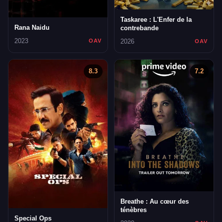
Taskaree : L'Enfer de la
Rana Naidu
contrebande
2023
2026
OAV
OAV
8.3
7.2
Breathe : Au cœur des
ténèbres
Special Ops