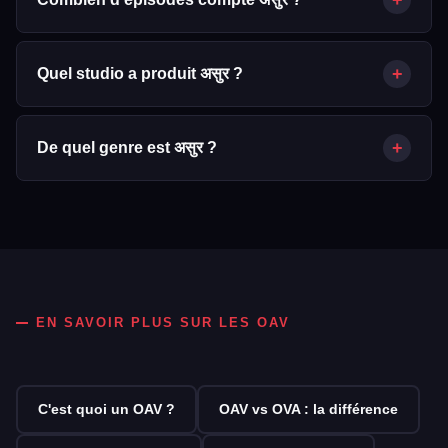
असुर compte 16 épisode(s).
+
Quel studio a produit असुर ?
असुर a été produit par Viacom18 Motion Pictures, Ding
Entertainment.
+
De quel genre est असुर ?
असुर est un OAV classé dans les genres suivants : Crime,
Drame, Mystère.
EN SAVOIR PLUS SUR LES OAV
C'est quoi un OAV ?
OAV vs OVA : la différence