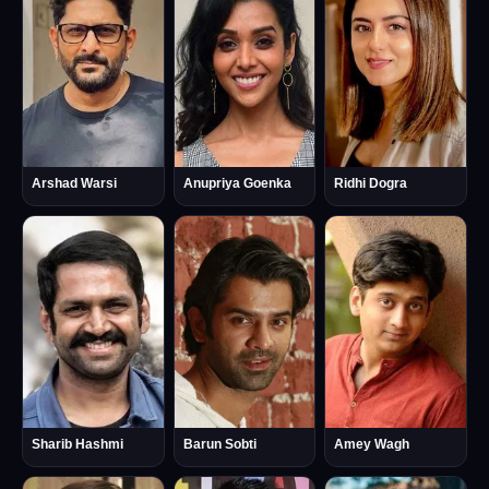
Anupriya Goenka
Arshad Warsi
Ridhi Dogra
Sharib Hashmi
Barun Sobti
Amey Wagh