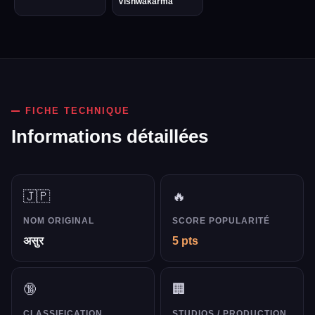
Vishwakarma
FICHE TECHNIQUE
Informations détaillées
🇯🇵
🔥
NOM ORIGINAL
SCORE POPULARITÉ
असुर
5 pts
🔞
🏢
CLASSIFICATION
STUDIOS / PRODUCTION