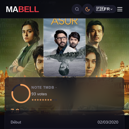
Accueil
›
Catalogue OAV
›
असुर
MA
BELL
🇫🇷
FR
NOTE TMDB ·
93 votes
★
★
★
★
★
★
★
★
★
★
7.8
02/03/2020
Début