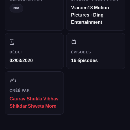
Viacom18 Motion
N/A
Pictures · Ding
Entertainment
🗓️
📺
DÉBUT
ÉPISODES
02/03/2020
16 épisodes
✍️
CRÉÉ PAR
Gaurav Shukla
Vibhav
Shikdar
Shweta More