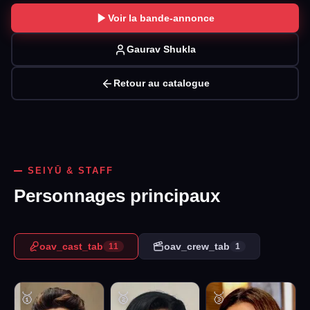
Voir la bande-annonce
Gaurav Shukla
Retour au catalogue
SEIYŪ & STAFF
Personnages principaux
oav_cast_tab
oav_crew_tab
11
1
🥇
🥈
🥉