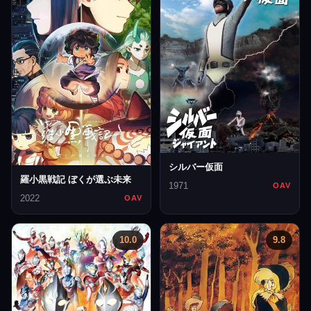
シルバー仮面
羅小黒戦記 ぼくが選ぶ未来
1971
OAV
2022
OAV
10.0
9.8