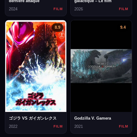
dernière attaque
galactique – Le film
2024
2026
FILM
FILM
8.9
9.4
ゴジラ VS ガイガンレクス
Godzilla V. Gamera
2022
2021
FILM
FILM