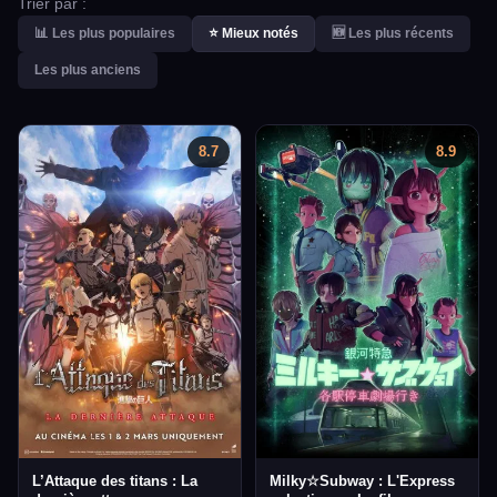
Trier par :
📊 Les plus populaires
⭐ Mieux notés
🆕 Les plus récents
Les plus anciens
8.7
8.9
L’Attaque des titans : La
Milky☆Subway : L'Express