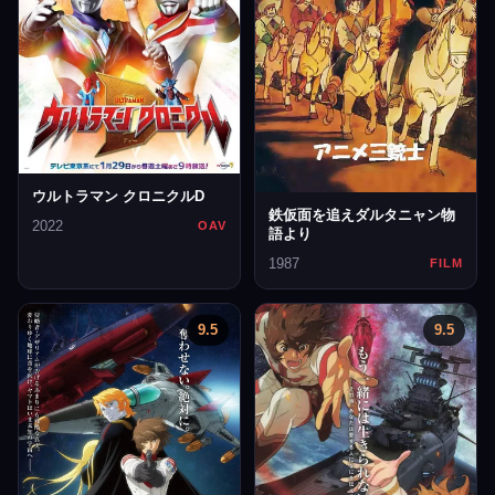
ウルトラマン クロニクルD
鉄仮面を追えダルタニャン物
2022
OAV
語より
1987
FILM
9.5
9.5