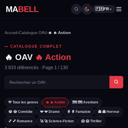
MA
BELL
🇫🇷
FR
Accueil
›
Catalogue OAV
›
🔥 🔥 Action
CATALOGUE COMPLET
🔥 OAV
🔥 Action
3 833 référencés · Page 1 / 130
🎌 Tous les genres
🔥 🔥 Action
🗺️ 🗺️ Aventure
😂 😂 Comédie
💔 💔 Drame
🧙 🧙 Fantaisie
👻 👻 Horreur
💕 💕 Romance
🚀 🚀 Science-Fiction
😱 😱 Thriller