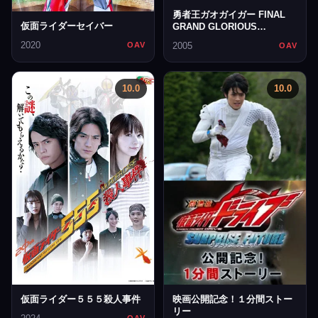
勇者王ガオガイガー FINAL
仮面ライダーセイバー
GRAND GLORIOUS
GATHERING
2020
2005
OAV
OAV
10.0
10.0
仮面ライダー５５５殺人事件
映画公開記念！１分間ストー
リー
OAV