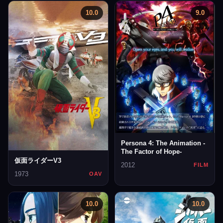
10.0
9.0
Persona 4: The Animation -
The Factor of Hope-
仮面ライダーV3
2012
FILM
1973
OAV
10.0
10.0