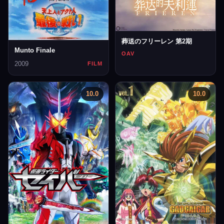
葬送のフリーレン 第2期
Munto Finale
OAV
2009
FILM
10.0
10.0