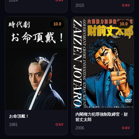
2024
2015
OAV
10.0
10.0
内閣権力犯罪強制取締官・財
お命頂戴！
前丈太郎
1981
OAV
2006
OAV