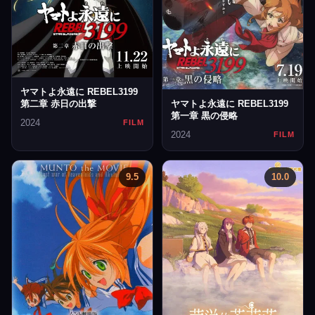
ヤマトよ永遠に REBEL3199
ヤマトよ永遠に REBEL3199
第二章 赤日の出撃
第一章 黒の侵略
2024
FILM
2024
FILM
9.5
10.0