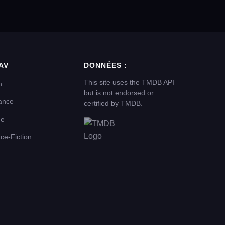
AV
DONNÉES :
This site uses the TMDB API
n
but is not endorsed or
ance
certified by TMDB.
me
ce-Fiction