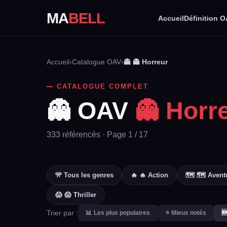
MA
BELL
Accueil
Définition 
Accueil
›
Catalogue OAV
›
👻 👻 Horreur
CATALOGUE COMPLET
👻 OAV
👻 Horr
333 référencés · Page 1 / 17
🎌 Tous les genres
🔥 🔥 Action
🗺️ 🗺️ Avent
😱 😱 Thriller
Trier par :
📊 Les plus populaires
⭐ Mieux notés
