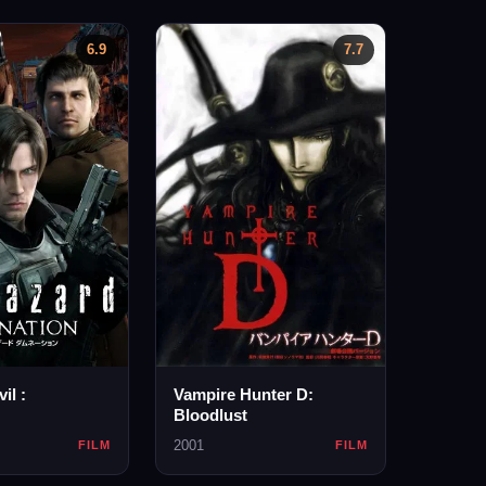
6.9
7.7
il :
Vampire Hunter D:
Bloodlust
2001
FILM
FILM