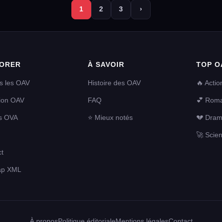
1
2
3
›
ORER
À SAVOIR
TOP O
s les OAV
Histoire des OAV
🔥 Actio
tion OAV
FAQ
💕 Rom
s OVA
⭐ Mieux notés
💔 Dra
🚀 Scien
t
ap XML
À propos
Politique éditoriale
Mentions légales
Contact