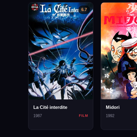
6.7
La Cité interdite
Midori
1987
1992
FILM