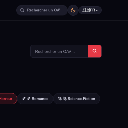
🇫🇷
FR
Horreur
💕 💕 Romance
🚀 🚀 Science-Fiction