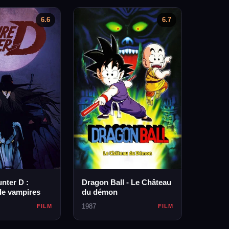
6.6
6.7
nter D :
Dragon Ball - Le Château
de vampires
du démon
1987
FILM
FILM