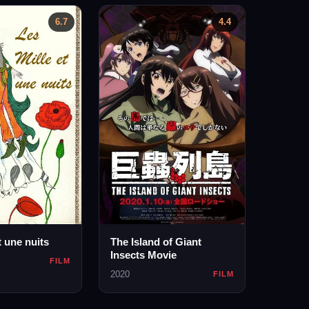
6.7
4.4
t une nuits
The Island of Giant
Insects Movie
FILM
2020
FILM