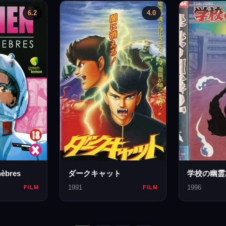
6.2
4.0
nèbres
ダークキャット
学校の幽霊
1991
1996
FILM
FILM