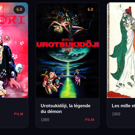
6.0
6.0
Urotsukidôji, la légende
Les mille e
du démon
1969
FILM
1989
FILM