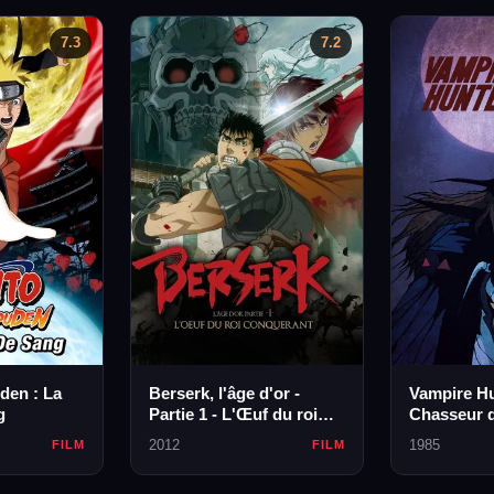
7.3
7.2
den : La
Berserk, l'âge d'or -
Vampire Hu
g
Partie 1 - L'Œuf du roi
Chasseur 
conquérant
2012
1985
FILM
FILM