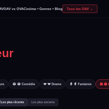
Cinéma
Genres
OAV
OAV vs OVA
Blog
Tous les OAV →
eur
ure
😂 😂 Comédie
💔 💔 Drame
🧙 🧙 Fantaisie
👻 👻 
 Les plus récents
Les plus anciens