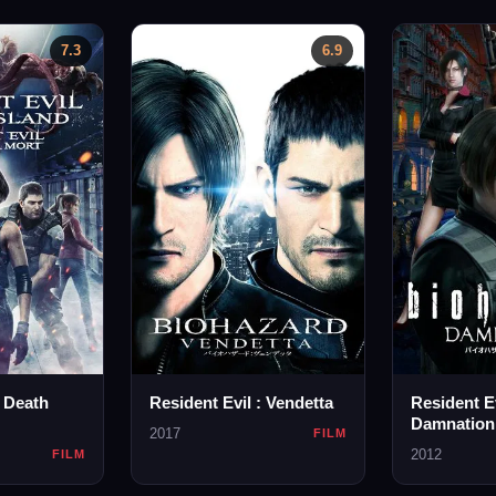
7.3
6.9
: Death
Resident Evil : Vendetta
Resident Ev
Damnation
2017
FILM
2012
FILM