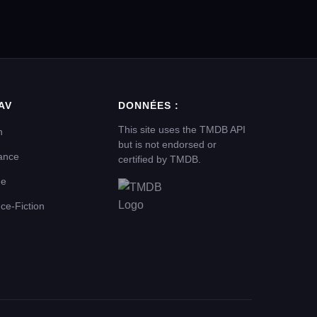
AV
DONNÉES :
This site uses the TMDB API
n
but is not endorsed or
ance
certified by TMDB.
me
ce-Fiction