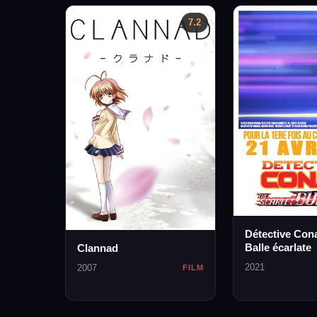
7.2
Détective Cona
Balle écarlate
Clannad
2021
2007
FILM