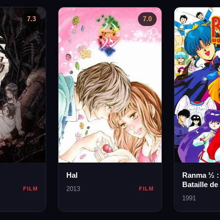
7.3
7.0
Hal
Ranma ½ :
Bataille de
2013
FILM
FILM
1991