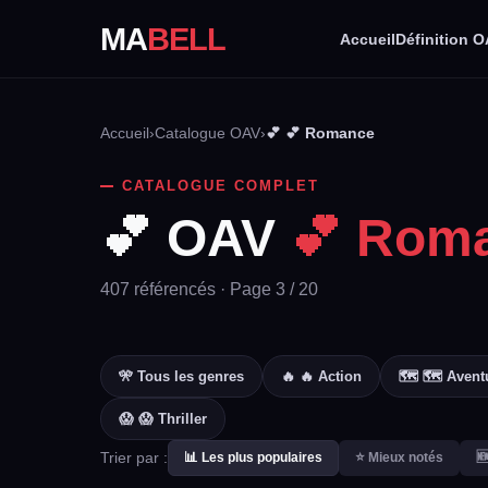
MA
BELL
Accueil
Définition 
Accueil
›
Catalogue OAV
›
💕 💕 Romance
CATALOGUE COMPLET
💕 OAV
💕 Rom
407 référencés · Page 3 / 20
🎌 Tous les genres
🔥 🔥 Action
🗺️ 🗺️ Avent
😱 😱 Thriller
Trier par :
📊 Les plus populaires
⭐ Mieux notés
