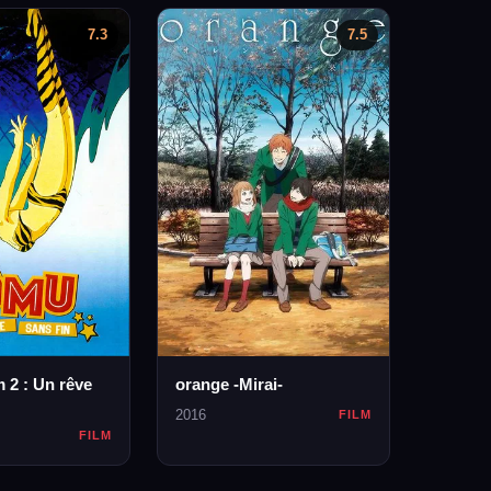
7.3
7.5
m 2 : Un rêve
orange -Mirai-
2016
FILM
FILM