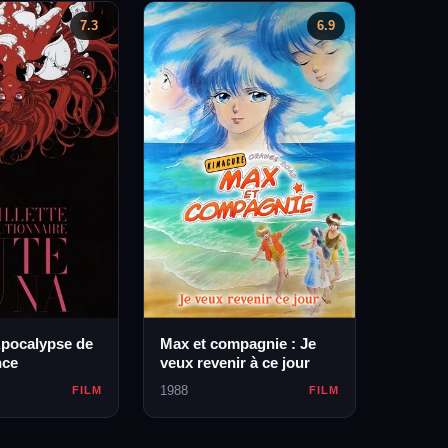
7.3
6.9
Apocalypse de
Max et compagnie : Je
nce
veux revenir à ce jour
1988
FILM
FILM