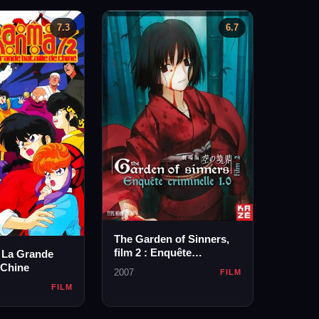
7.3
6.7
The Garden of Sinners,
film 2 : Enquête
 La Grande
criminelle 1.0
 Chine
2007
FILM
FILM