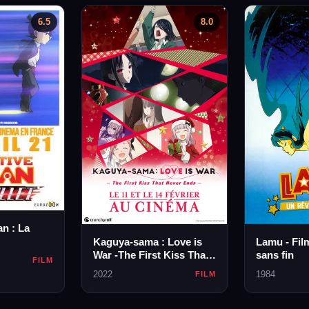
6.5
8.0
n : La
Kaguya-sama : Love is
Lamu - Fil
War -The First Kiss That
sans fin
FILM
Never Ends-
2022
1984
FILM