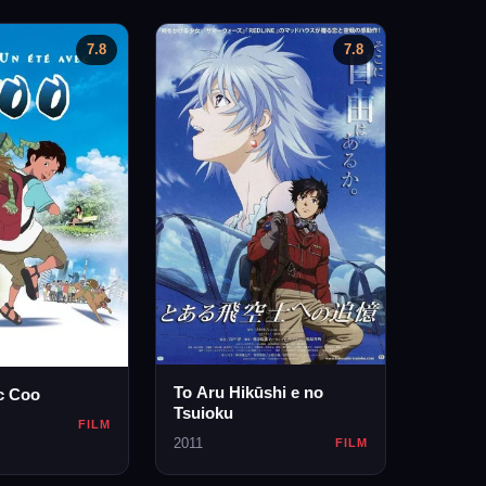
7.8
7.8
To Aru Hikūshi e no
c Coo
Tsuioku
FILM
2011
FILM