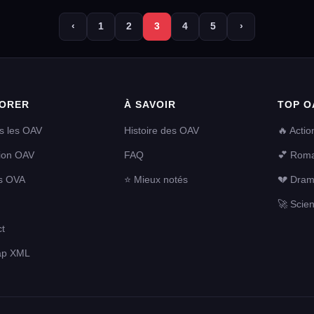
‹
1
2
3
4
5
›
ORER
À SAVOIR
TOP O
s les OAV
Histoire des OAV
🔥 Actio
tion OAV
FAQ
💕 Rom
s OVA
⭐ Mieux notés
💔 Dra
🚀 Scien
t
ap XML