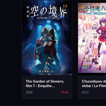
7.2
The Garden of Sinners,
Chuunibyou d
film 7 : Enquête
shitai ! Le Film
criminelle 2.0
2009
2013
FILM