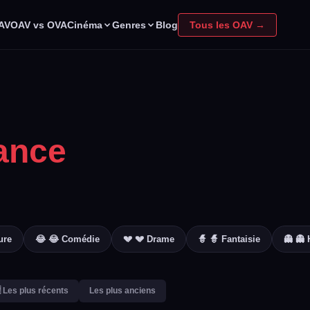
Cinéma
Genres
OAV
OAV vs OVA
Blog
Tous les OAV →
ance
ure
😂 😂 Comédie
💔 💔 Drame
🧙 🧙 Fantaisie
👻 👻 
 Les plus récents
Les plus anciens