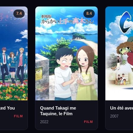
7.4
8.4
ked You
Quand Takagi me
Un été ave
Taquine, le Film
2007
FILM
2022
FILM