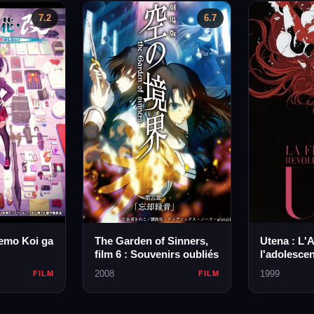
7.2
6.7
emo Koi ga
The Garden of Sinners,
Utena : L'
film 6 : Souvenirs oubliés
l'adolesce
2008
1999
FILM
FILM