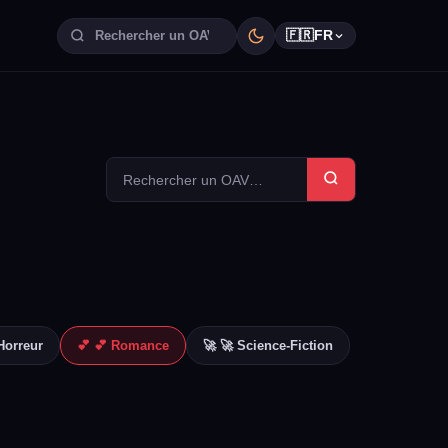
🇫🇷
FR
Horreur
💕 💕 Romance
🚀 🚀 Science-Fiction