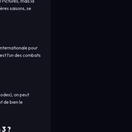
 Pictures, mais la
ères saisons, se
 internationale pour
’est l’un des combats
isodes), on peut
t de bien le
 3 ?