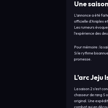
Une saison 
L’annonce a été faite
officielle d’Aniplex 
Les rumeurs évoquent
l’expérience des deux
Pour mémoire : la sai
Si le rythme bisannu
promesse.
L’arc Jeju 
La saison 2 s’est con
chasseur de rang S of
original. Une expédit
combat qui en découl