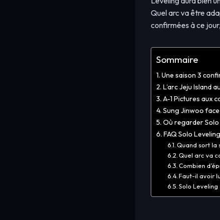
Leveling aura bien u
Quel arc va être ada
confirmées à ce jour
Sommaire
Une saison 3 confir
L’arc Jeju Island a
A-1 Pictures aux 
Sung Jinwoo face 
Où regarder Solo
FAQ Solo Leveling
Quand sort la 
Quel arc va co
Combien d’épi
Faut-il avoir
Solo Leveling 