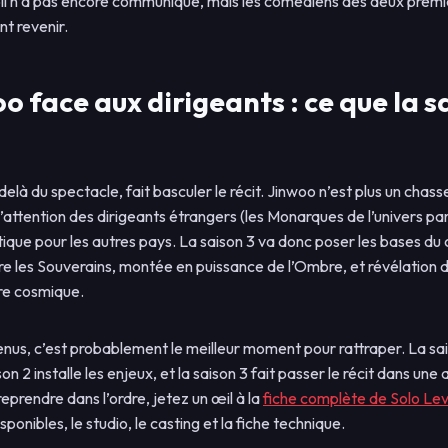
oll n’a pas encore communiqué, mais les comédiens des deux premi
t revenir.
o face aux dirigeants : ce que la s
delà du spectacle, fait basculer le récit. Jinwoo n’est plus un chasse
attention des dirigeants étrangers (les Monarques de l’univers para
ue pour les autres pays. La saison 3 va donc poser les bases du con
 les Souverains, montée en puissance de l’Ombre, et révélation du
bre cosmique.
nus, c’est probablement le meilleur moment pour rattraper. La sai
son 2 installe les enjeux, et la saison 3 fait passer le récit dans une
eprendre dans l’ordre, jetez un œil à la
fiche complète de Solo Lev
isponibles, le studio, le casting et la fiche technique.