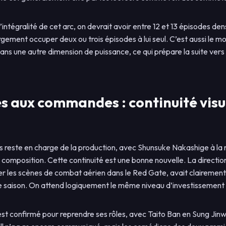
 l’intégralité de cet arc, on devrait avoir entre 12 et 13 épisodes de
largement occuper deux ou trois épisodes à lui seul. C’est aussi le
ans une autre dimension de puissance, ce qui prépare la suite vers
es aux commandes : continuité visu
es reste en charge de la production, avec Shunsuke Nakashige à la r
composition. Cette continuité est une bonne nouvelle. La direction
lier les scènes de combat aérien dans le Red Gate, avait clairement
e saison. On attend logiquement le même niveau d’investissement p
est confirmé pour reprendre ses rôles, avec Taito Ban en Sung Jinw