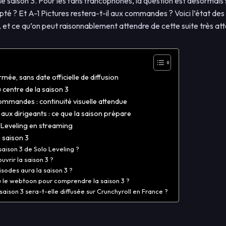
ne saison 3. Pour les fans francophones, la question est désormais
pté ? Et A-1 Pictures restera-t-il aux commandes ? Voici l’état des
, et ce qu’on peut raisonnablement attendre de cette suite très at
mée, sans date officielle de diffusion
u centre de la saison 3
commandes : continuité visuelle attendue
aux dirigeants : ce que la saison prépare
 Leveling en streaming
 saison 3
saison 3 de Solo Leveling ?
uvrir la saison 3 ?
sodes aura la saison 3 ?
 lu le webtoon pour comprendre la saison 3 ?
saison 3 sera-t-elle diffusée sur Crunchyroll en France ?