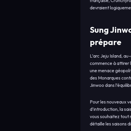
française, Crunchyr
devraient logiquemen
Sung Jinwo
prépare
L’arc Jeju Island, au-
commence à attirer l’
une menace géopolitiq
des Monarques contre
Jinwoo dans l’équili
Pour les nouveaux ve
d’introduction, la sai
vous souhaitez tout r
détaille les saisons d