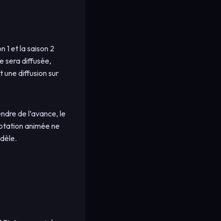
n 1 et la saison 2
le sera diffusée,
 une diffusion sur
dre de l’avance, le
daptation animée ne
dèle.