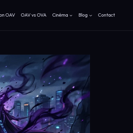
ion OAV
OAV vs OVA
Cinéma
Blog
Contact