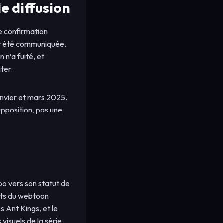
de diffusion
ne confirmation
tant été communiquée.
n’a fuité, et
ter.
janvier et mars 2025.
upposition, pas une
woo vers son statut de
uants du webtoon
s Ant Kings, et le
isuels de la série.