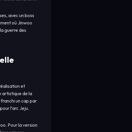
nses, avec un boss
 moment où Jinwoo
 la guerre des
elle
éalisation et
 artistique de la
 franchi un cap par
our l’arc Jeju.
oo. Pour la version