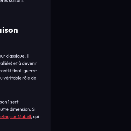
ères saisons
aison
ur classique. Il
llèle) et à devenir
flit final : guerre
 véritable rôle de
son 1 sert
 autre dimension. Si
eling sur Mabell
, qui