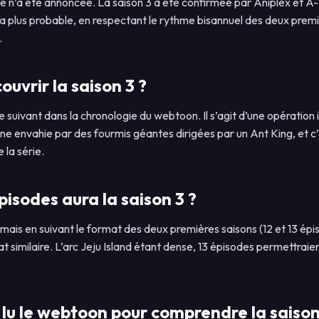
e n’a été annoncée. La saison 3 a été confirmée par Aniplex et A-1
 la plus probable, en respectant le rythme bisannuel des deux premi
.
ouvrir la saison 3 ?
 le suivant dans la chronologie du webtoon. Il s’agit d’une opération
enne envahie par des fourmis géantes dirigées par un Ant King, et c
 la série.
isodes aura la saison 3 ?
é, mais en suivant le format des deux premières saisons (12 et 13 ép
t similaire. L’arc Jeju Island étant dense, 13 épisodes permettraien
r lu le webtoon pour comprendre la saison