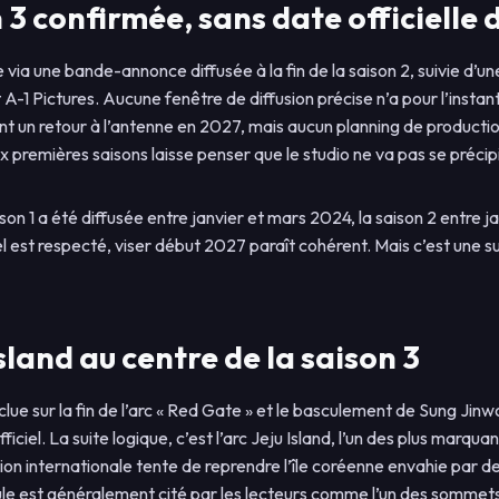
3 confirmée, sans date officielle 
 via une bande-annonce diffusée à la fin de la saison 2, suivie d’u
et A-1 Pictures. Aucune fenêtre de diffusion précise n’a pour l’ins
 un retour à l’antenne en 2027, mais aucun planning de production 
 premières saisons laisse penser que le studio ne va pas se précipi
son 1 a été diffusée entre janvier et mars 2024, la saison 2 entre 
el est respecté, viser début 2027 paraît cohérent. Mais c’est une s
Island au centre de la saison 3
clue sur la fin de l’arc « Red Gate » et le basculement de Sung Jin
ficiel. La suite logique, c’est l’arc Jeju Island, l’un des plus marq
ion internationale tente de reprendre l’île coréenne envahie par de
e est généralement cité par les lecteurs comme l’un des sommets v