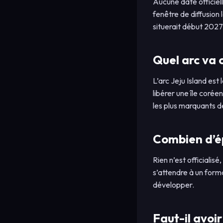
Aucune date officiell
fenêtre de diffusion
situerait début 2027
Quel arc va c
L’arc Jeju Island est
libérer une île coré
les plus marquants de
Combien d’ép
Rien n’est officialis
s’attendre à un forma
développer.
Faut-il avoi