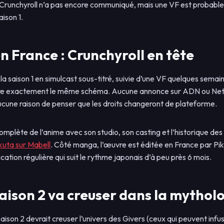
, Crunchyroll n’a pas encore communiqué, mais une VF est probabl
aison 1.
en France : Crunchyroll en tête
 la saison 1 en simulcast sous-titré, suivie d’une VF quelques semain
vre exactement le même schéma. Aucune annonce sur ADN ou Netflix 
 aucune raison de penser que les droits changeront de plateforme.
complète de l’anime avec son studio, son casting et l’historique des
kuta sur Mabell
. Côté manga, l’œuvre est éditée en France par Pik
ation régulière qui suit le rythme japonais d’à peu près 6 mois.
saison 2 va creuser dans la mythol
 saison 2 devrait creuser l’univers des Givers (ceux qui peuvent infu