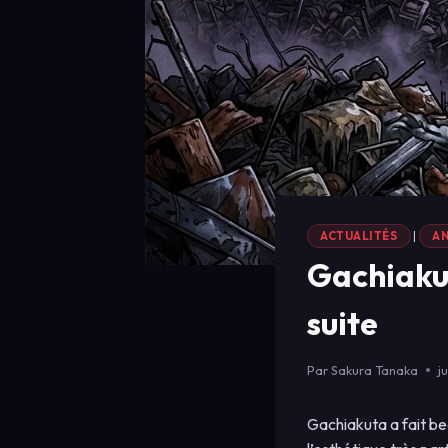
ACTUALITÉS
|
AN
Gachiakuta
suite
Par
Sakura Tanaka
j
Gachiakuta a fait be