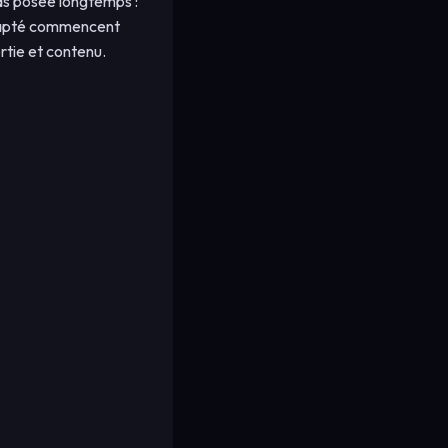
pas posée longtemps :
 adapté commencent
ortie et contenu.