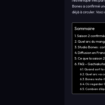
l’esthétique très pa
Bones a confirmé une
déjà à circuler. Voic
Sommaire
Saison 2 confirmé
Quel arc du mang
Studio Bones : con
Diffusion en Franc
Ce que la saison 
FAQ – Gachiakuta
Quand sort la 
Quel arc va co
Bones reste-
Où regarder G
Combien d’épi