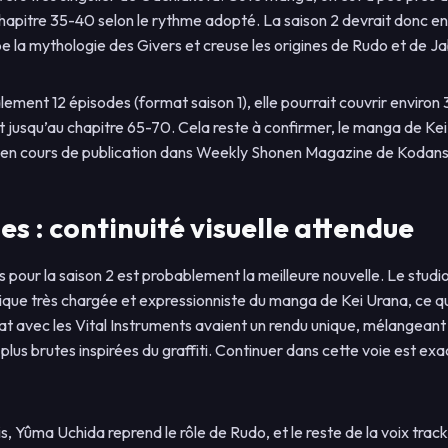
chapitre 35-40 selon le rythme adopté. La saison 2 devrait donc enc
pe la mythologie des Givers et creuse les origines de Rudo et de J
galement 12 épisodes (format saison 1), elle pourrait couvrir environ
t jusqu’au chapitre 65-70. Cela reste à confirmer, le manga de Ke
en cours de publication dans Weekly Shonen Magazine de Kodans
es : continuité visuelle attendue
pour la saison 2 est probablement la meilleure nouvelle. Le studio 
tique très chargée et expressionniste du manga de Kei Urana, ce qu
 avec les Vital Instruments avaient un rendu unique, mélangeant 
plus brutes inspirées du graffiti. Continuer dans cette voie est ex
, Yûma Uchida reprend le rôle de Rudo, et le reste de la voix track