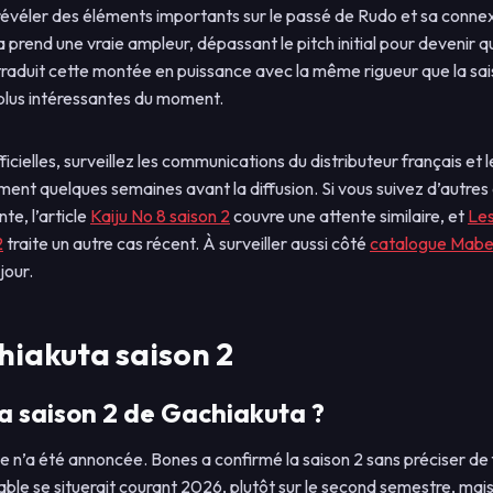
 révéler des éléments importants sur le passé de Rudo et sa conne
a prend une vraie ampleur, dépassant le pitch initial pour devenir 
raduit cette montée en puissance avec la même rigueur que la saiso
plus intéressantes du moment.
ficielles, surveillez les communications du distributeur français e
ment quelques semaines avant la diffusion. Si vous suivez d’autres
te, l’article
Kaiju No 8 saison 2
couvre une attente similaire, et
Les
2
traite un autre cas récent. À surveiller aussi côté
catalogue Mabel
jour.
hiakuta saison 2
a saison 2 de Gachiakuta ?
le n’a été annoncée. Bones a confirmé la saison 2 sans préciser de
bable se situerait courant 2026, plutôt sur le second semestre, mais