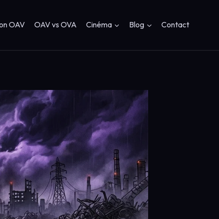
ion OAV
OAV vs OVA
Cinéma
Blog
Contact