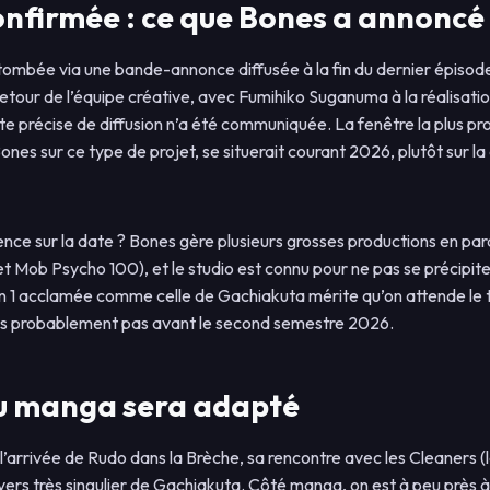
onfirmée : ce que Bones a annoncé
tombée via une bande-annonce diffusée à la fin du dernier épisode 
etour de l’équipe créative, avec Fumihiko Suganuma à la réalisatio
e précise de diffusion n’a été communiquée. La fenêtre la plus pro
ones sur ce type de projet, se situerait courant 2026, plutôt sur l
nce sur la date ? Bones gère plusieurs grosses productions en pa
Mob Psycho 100), et le studio est connu pour ne pas se précipite
on 1 acclamée comme celle de Gachiakuta mérite qu’on attende le t
ais probablement pas avant le second semestre 2026.
du manga sera adapté
 l’arrivée de Rudo dans la Brèche, sa rencontre avec les Cleaners (
nivers très singulier de Gachiakuta. Côté manga, on est à peu près à