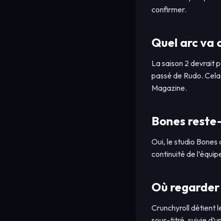
confirmer.
Quel arc va c
La saison 2 devrait 
passé de Rudo. Cela
Magazine.
Bones reste
Oui, le studio Bones
continuité de l’équip
Où regarder 
Crunchyroll détient l
sous-titré, suivie d’