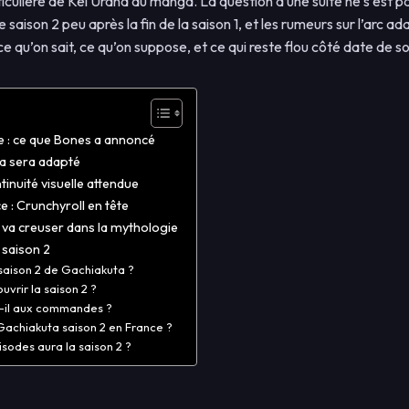
rticulière de Kei Urana au manga. La question d’une suite ne s’est 
 saison 2 peu après la fin de la saison 1, et les rumeurs sur l’arc
i ce qu’on sait, ce qu’on suppose, et ce qui reste flou côté date de s
e : ce que Bones a annoncé
a sera adapté
tinuité visuelle attendue
e : Crunchyroll en tête
2 va creuser dans la mythologie
 saison 2
saison 2 de Gachiakuta ?
uvrir la saison 2 ?
t-il aux commandes ?
achiakuta saison 2 en France ?
sodes aura la saison 2 ?