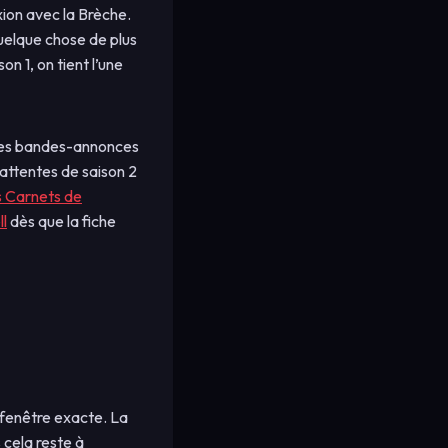
xion avec la Brèche.
quelque chose de plus
n 1, on tient l’une
t les bandes-annonces
 attentes de saison 2
 Carnets de
l
dès que la fiche
 fenêtre exacte. La
 cela reste à