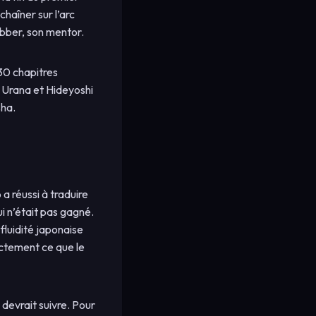
haîner sur l’arc
abber, son mentor.
 30 chapitres
i Urana et Hideyoshi
ha.
a réussi à traduire
i n’était pas gagné.
fluidité japonaise
actement ce que le
 devrait suivre. Pour