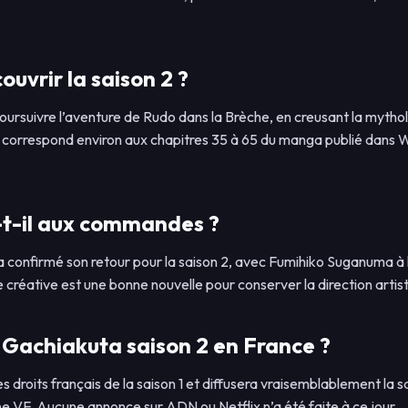
ouvrir la saison 2 ?
poursuivre l’aventure de Rudo dans la Brèche, en creusant la mythol
 correspond environ aux chapitres 35 à 65 du manga publié dans
-t-il aux commandes ?
 a confirmé son retour pour la saison 2, avec Fumihiko Suganuma à l
e créative est une bonne nouvelle pour conserver la direction artisti
Gachiakuta saison 2 en France ?
es droits français de la saison 1 et diffusera vraisemblablement la s
une VF. Aucune annonce sur ADN ou Netflix n’a été faite à ce jour.