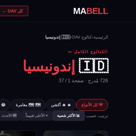
MA
BELL
كل OAV ←
الرئيسية
›
كتالوج OAV
›
🇮🇩 إندونيسيا
الكتالوج الكامل
🇮🇩
إندونيسيا
726 مُدرج · صفحة 1 / 37
🎌 كل الأنواع
🔥 🔥 أكشن
🗺️ 🗺️ مغامرة
😂 
ترتيب حسب:
📊 الأكثر شعبية
⭐ الأعلى تقييماً
🆕 الأحدث