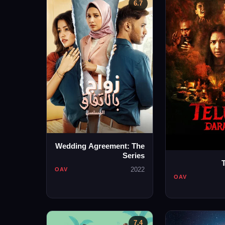
6.7
Wedding Agreement: The
Series
2022
OAV
OAV
7.4