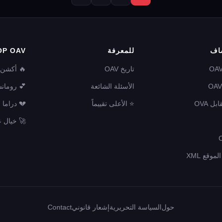
اف
للمعرفة
OP OAV
تاريخ OAV
🔥 أكشن
الأسئلة الشائعة
💕 رومان
⭐ الأعلى تقييماً
💔 دراما
🚀 خيال 
موقع XML
حول
السياسة التحريرية
إشعار قانوني
Contact