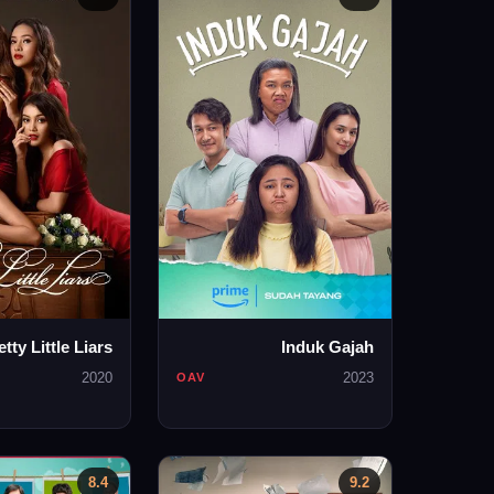
etty Little Liars
Induk Gajah
2020
2023
OAV
8.4
9.2