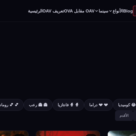
الأنواع
سينما
Blog
OAV مقابل OVA
تعريف OAV
الرئيسية
 كوميديا
💔 💔 دراما
🧙 🧙 فانتازيا
👻 👻 رعب
💕 💕 رومان
الأقدم