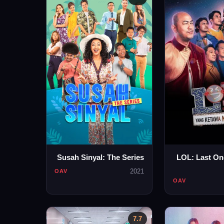
Susah Sinyal: The Series
LOL: Last On
2021
OAV
OAV
7.7