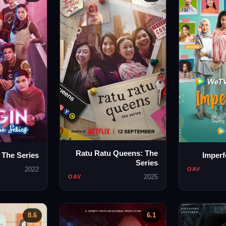
Ratu Ratu Queens: The
 The Series
Imperf
Series
2022
OAV
2025
OAV
8.6
6.1