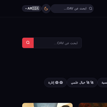
AR
🇸🇦
سية
🚀 🚀 خيال علمي
😱 😱 إثارة