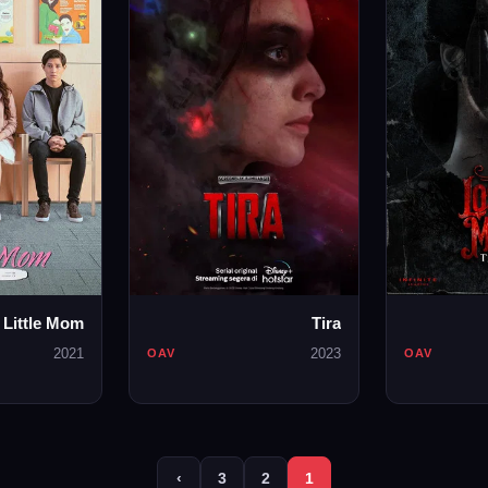
Little Mom
Tira
2021
2023
OAV
OAV
›
3
2
1