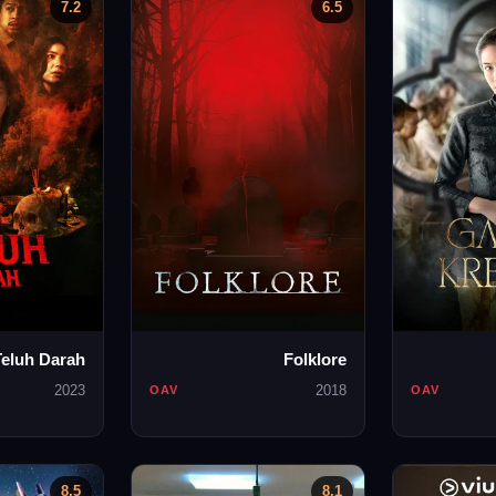
7.2
6.5
Teluh Darah
Folklore
2023
2018
OAV
OAV
8.5
8.1