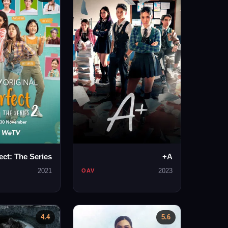
ect: The Series
A+
2021
2023
OAV
4.4
5.6