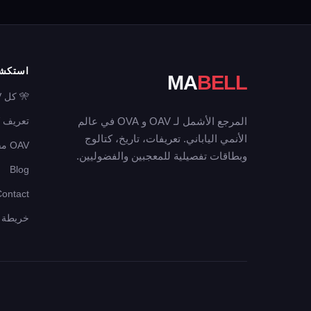
استكش
MA
BELL
🎌 كل OAV
المرجع الأشمل لـ OAV و OVA في عالم
تعريف OAV
الأنمي الياباني. تعريفات، تاريخ، كتالوج
OAV مقابل OVA
وبطاقات تفصيلية للمعجبين والفضوليين.
Blog
Contact
خريطة ال