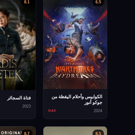
8.1
6.5
الكوابيس وأحلام اليقظة من
فتاة السجائر
جوكو أنور
2023
2024
OAV
8.7
8.5