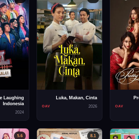
e Laughing
Luka, Makan, Cinta
Pr
Indonesia
2026
OAV
OAV
2024
5.6
8.1