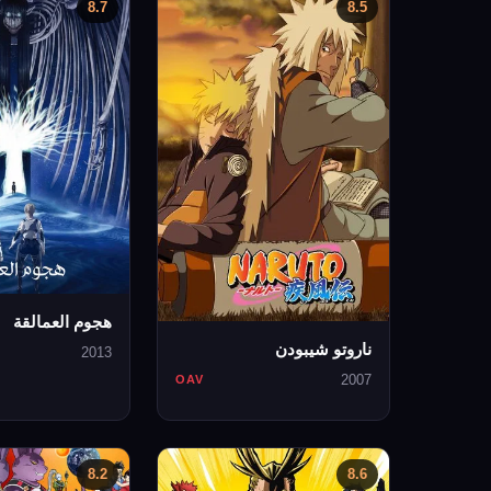
8.7
8.5
هجوم العمالقة
ناروتو شيبودن
2013
2007
OAV
8.2
8.6