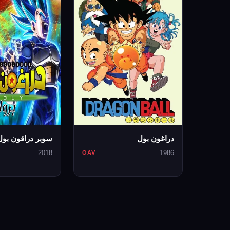
دراغون بول
سوبر دراقون بول
2018
1986
OAV