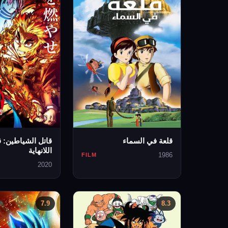
قلعة في السماء
قاتل الشياطين: 
اللانهاية
1986
FILM
2020
7.9
8.3