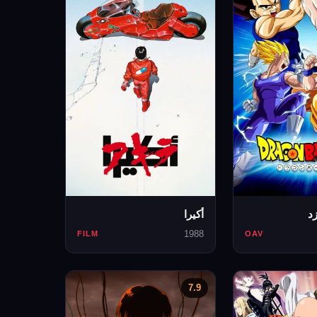
د
أكيرا
1988
FILM
OAV
7.9