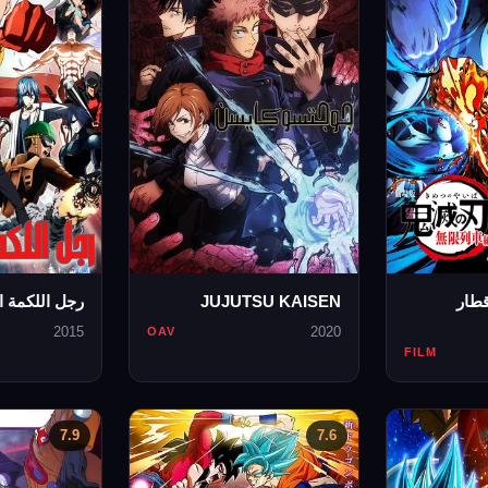
قطار
JUJUTSU KAISEN
رجل اللكمة ا
2015
2020
OAV
FILM
7.9
7.6