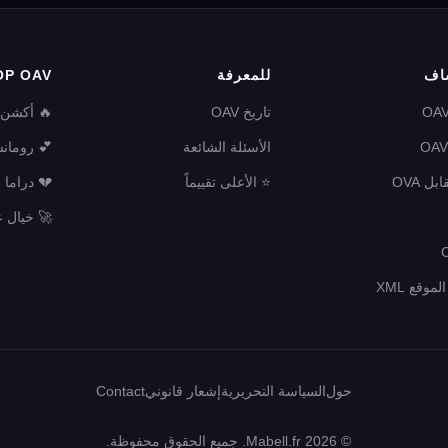
اف
للمعرفة
OP OAV
تاريخ OAV
🔥 أكشن
الأسئلة الشائعة
💕 رومان
⭐ الأعلى تقييماً
💔 دراما
🚀 خيال 
موقع XML
حول
السياسة التحريرية
إشعار قانوني
Contact
© 2026 Mabell.fr. جميع الحقوق محفوظة.
.