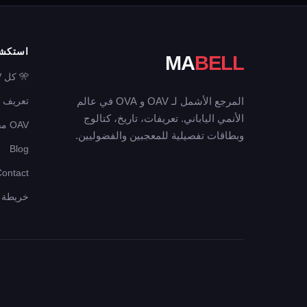
استكش
MA
BELL
🎌 كل OAV
المرجع الأشمل لـ OAV و OVA في عالم
تعريف OAV
الأنمي الياباني. تعريفات، تاريخ، كتالوج
OAV مقابل OVA
وبطاقات تفصيلية للمعجبين والفضوليين.
Blog
Contact
خريطة ال