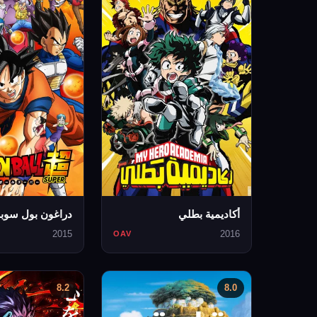
أكاديمية بطلي
دراغون بول سوبر
2015
2016
OAV
8.2
8.0