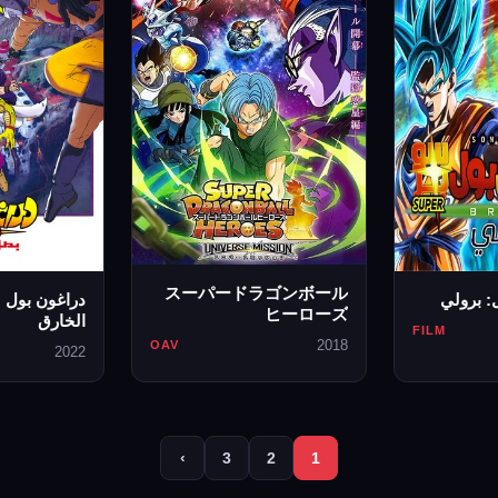
スーパードラゴンボール
: برولي
دراغون بول 
ヒーローズ
الخارق
FILM
2018
OAV
2022
›
3
2
1