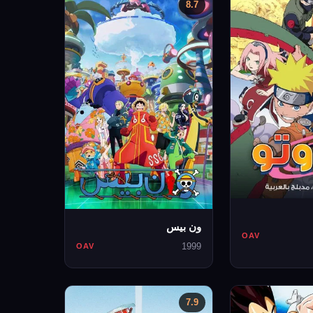
8.7
ون بيس
OAV
1999
OAV
7.9