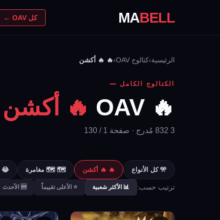
MA
BELL
كل OAV ←
الرئيسية
›
كتالوج OAV
›
🔥 🔥 أكشن
الكتالوج الكامل
🔥 OAV
🔥 أكشن
3 832 مُدرج · صفحة 1 / 130
🎌 كل الأنواع
🔥 🔥 أكشن
🗺️ 🗺️ مغامرة
😂 
ترتيب حسب:
📊 الأكثر شعبية
⭐ الأعلى تقييماً
🆕 الأحدث