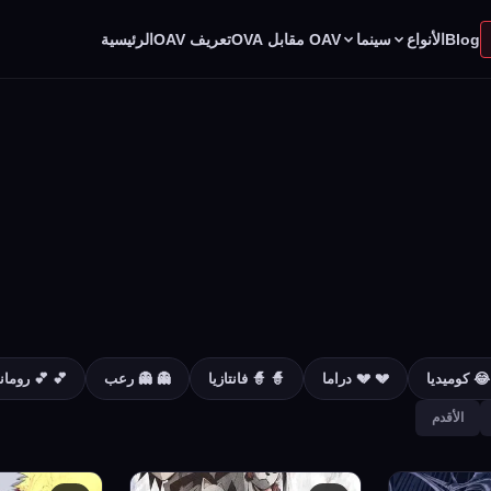
الأنواع
سينما
Blog
OAV مقابل OVA
تعريف OAV
الرئيسية
 كوميديا
💔 💔 دراما
🧙 🧙 فانتازيا
👻 👻 رعب
💕 💕 رومان
الأقدم