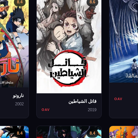
8.4
8.6
ناروتو
OAV
قاتل الشياطين
2002
2019
OAV
8.4
8.4