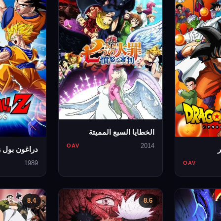
الخطايا السبع المميتة
2014
OAV
دراغون بول ز
1989
OAV
8.4
8.6