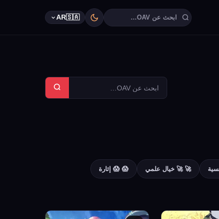
AR
🇸🇦
سية
🚀 🚀 خيال علمي
😱 😱 إثارة