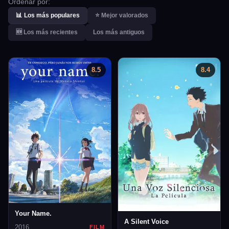
Ordenar por:
📊 Los más populares
⭐ Mejor valorados
🆕 Los más recientes
Los más antiguos
8.5
8.4
Your Name.
A Silent Voice
2016
FILM