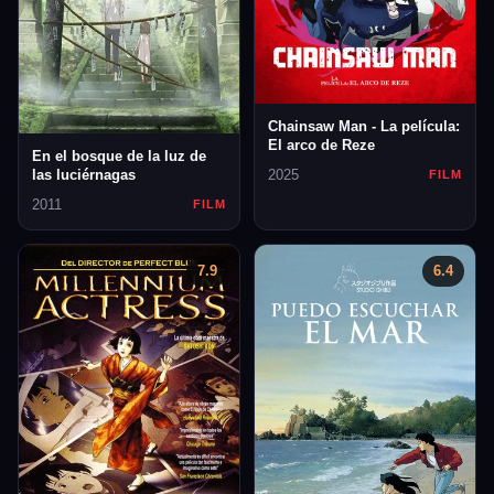
Chainsaw Man - La película:
El arco de Reze
En el bosque de la luz de
2025
las luciérnagas
FILM
2011
FILM
7.9
6.4