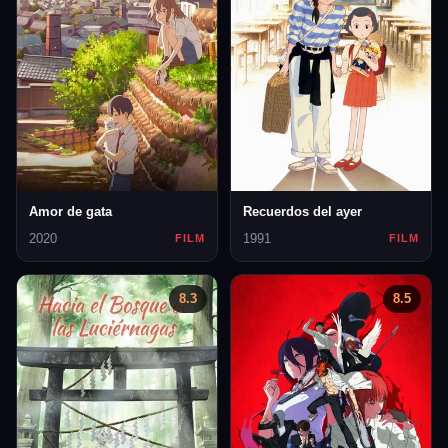
Amor de gata
Recuerdos del ayer
2020
1991
FILM
FILM
8.3
8.5