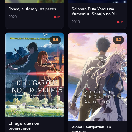
Josee, el tigre y los peces
Seishun Buta Yarou wa
Yumemiru Shoujo no Yume
2020
FILM
wo Minai
2019
FILM
6.6
8.3
El lugar que nos
Violet Evergarden: La
prometimos