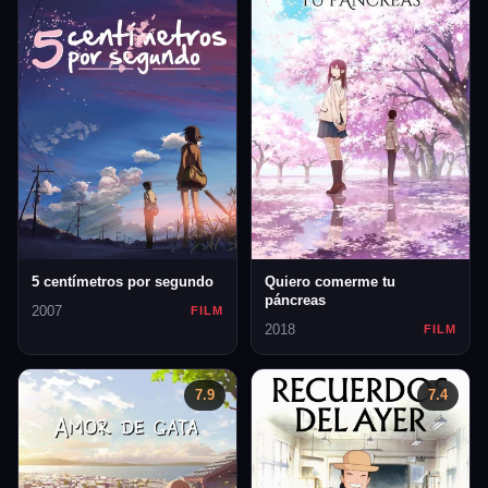
5 centímetros por segundo
Quiero comerme tu
páncreas
2007
FILM
2018
FILM
7.9
7.4