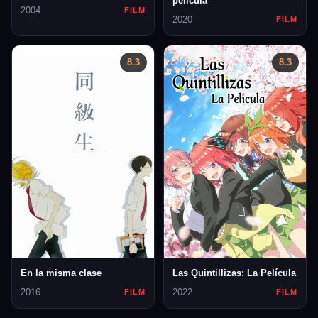
película
2004
FILM
2020
FILM
8.3
8.3
En la misma clase
Las Quintillizas: La Película
2016
2022
FILM
FILM