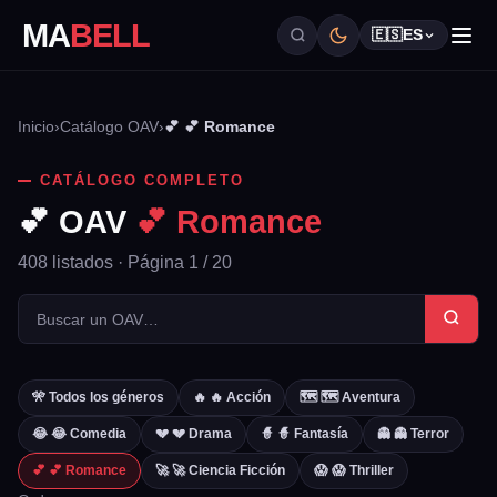
MA
BELL
🇪🇸
ES
Inicio
›
Catálogo OAV
›
💕 💕 Romance
CATÁLOGO COMPLETO
💕 OAV
💕 Romance
408 listados · Página 1 / 20
🎌 Todos los géneros
🔥 🔥 Acción
🗺️ 🗺️ Aventura
😂 😂 Comedia
💔 💔 Drama
🧙 🧙 Fantasía
👻 👻 Terror
💕 💕 Romance
🚀 🚀 Ciencia Ficción
😱 😱 Thriller