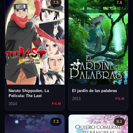
7.5
7.6
Naruto Shippuden, La
El jardín de las palabras
Película: The Last
2013
FILM
2014
FILM
7.3
8.2