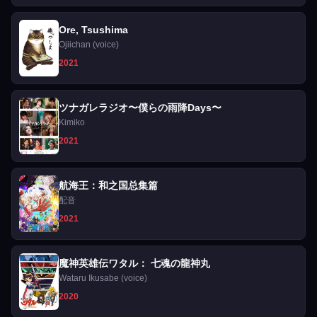
Ore, Tsushima
Ojiichan (voice)
2021
ツナガレラジオ〜僕らの雨降Days〜
Kimiko
2021
航海王：和之国总集篇
配音
2021
魔神英雄伝ワタル： 七魂の龍神丸
Wataru Ikusabe (voice)
2020