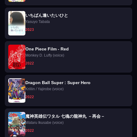
いちばん逢いたいひと
Yasuyo Tabata
2023
One Piece Film - Red
Monkey D. Luffy (voice)
2022
Dragon Ball Super : Super Hero
Krillin / Yajirobe (voice)
2022
魔神英雄伝ワタル 七魂の龍神丸 －再会－
Wataru Ikusabe (voice)
2022