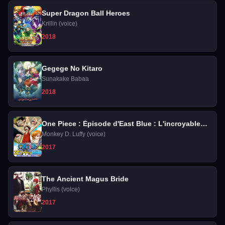
Super Dragon Ball Heroes
Krillin (voice)
2018
Gegege No Kitaro
Sunakake Babaa
2018
One Piece : Épisode d'East Blue : L'incroyable
aventure de Luffy et de ses quatre nakama
Monkey D. Luffy (voice)
2017
The Ancient Magus Bride
Phyllis (voice)
2017