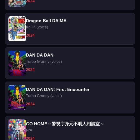
2024
Dragon Ball DAIMA
Krillin (voice)
2024
DAN DA DAN
Turbo Granny (voice)
2024
DAN DA DAN: First Encounter
Turbo Granny (voice)
2024
GO HOME～警視庁身元不明人相談室～
N/A
2024