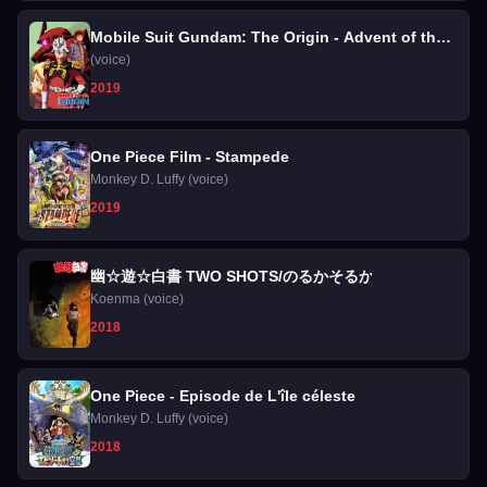
Mobile Suit Gundam: The Origin - Advent of the
Red Comet
(voice)
2019
One Piece Film - Stampede
Monkey D. Luffy (voice)
2019
幽☆遊☆白書 TWO SHOTS/のるかそるか
Koenma (voice)
2018
One Piece - Episode de L'île céleste
Monkey D. Luffy (voice)
2018