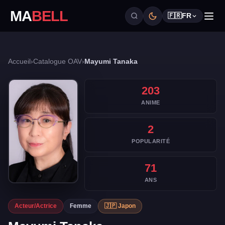
MA
BELL
🇫🇷
FR
Accueil
›
Catalogue OAV
›
Mayumi Tanaka
203
ANIME
2
POPULARITÉ
71
ANS
Acteur/Actrice
Femme
🇯🇵 Japon