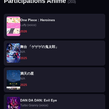
Participations Anime
(203)
One Piece : Heroines
Luffy (voice)
2026
舞台 「ゲゲゲの鬼太郎」
N/A
2025
満天の星
N/A
2025
DAN DA DAN: Evil Eye
Turbo Granny (voice)