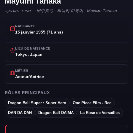
Mayumi Tanaka
מאיומי טאנאקה · 田中真弓 · 타나카 마유미 · Маюми Танака
NAISSANCE
15 janvier 1955 (71 ans)
LIEU DE NAISSANCE
Tokyo, Japan
MÉTIER
Acteur/Actrice
RÔLES PRINCIPAUX
Dragon Ball Super : Super Hero
One Piece Film - Red
DAN DA DAN
Dragon Ball DAIMA
La Rose de Versailles