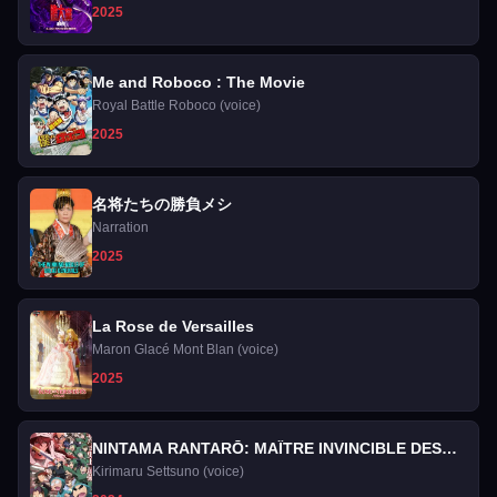
2025
Me and Roboco : The Movie
Royal Battle Roboco (voice)
2025
名将たちの勝負メシ
Narration
2025
La Rose de Versailles
Maron Glacé Mont Blan (voice)
2025
NINTAMA RANTARŌ: MAÎTRE INVINCIBLE DES
NINJAS DOKUTAKE
Kirimaru Settsuno (voice)