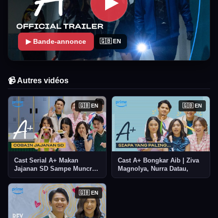
▶ Bande-annonce
🇬🇧 EN
📹 Autres vidéos
🇬🇧 EN
🇬🇧 EN
Cast Serial A+ Makan
Cast A+ Bongkar Aib | Ziva
Jajanan SD Sampe Muncrat
Magnolya, Nurra Datau,
😂
🇬🇧 EN