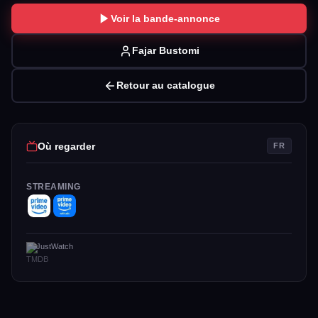
Voir la bande-annonce
Fajar Bustomi
Retour au catalogue
Où regarder
FR
STREAMING
JustWatch