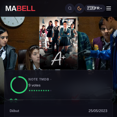
Accueil
›
Catalogue OAV
›
A+
MA
BELL
🇫🇷
FR
NOTE TMDB ·
9 votes
★
★
★
★
★
★
★
★
★
★
9.2
25/05/2023
Début