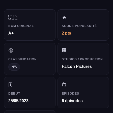
🇯🇵
🔥
NOM ORIGINAL
SCORE POPULARITÉ
A+
2 pts
🔞
🏢
CLASSIFICATION
STUDIOS / PRODUCTION
Falcon Pictures
N/A
🗓️
📺
DÉBUT
ÉPISODES
25/05/2023
6 épisodes