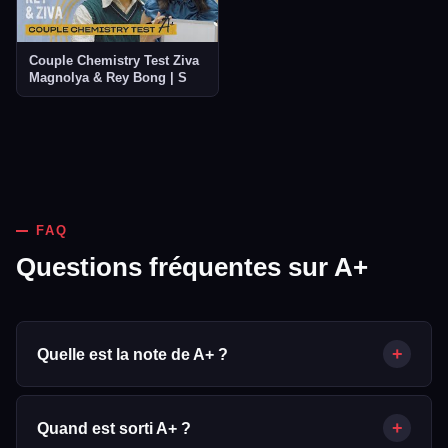
Couple Chemistry Test Ziva
Magnolya & Rey Bong | S
FAQ
Questions fréquentes sur A+
+
Quelle est la note de A+ ?
A+ obtient une note de 9.2/10 sur Mabell.fr, calculée à partir de
9 votes d'utilisateurs (données TMDB).
+
Quand est sorti A+ ?