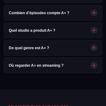
A+ est sorti le 25/05/2023.
+
Combien d'épisodes compte A+ ?
A+ compte 6 épisode(s).
+
Quel studio a produit A+ ?
A+ a été produit par Falcon Pictures.
+
De quel genre est A+ ?
A+ est un OAV classé dans les genres suivants : Drame.
+
Où regarder A+ en streaming ?
D'après les données JustWatch/TMDB, A+ est disponible via :
Amazon Prime Video, Amazon Prime Video with Ads. La
disponibilité peut varier selon votre région.