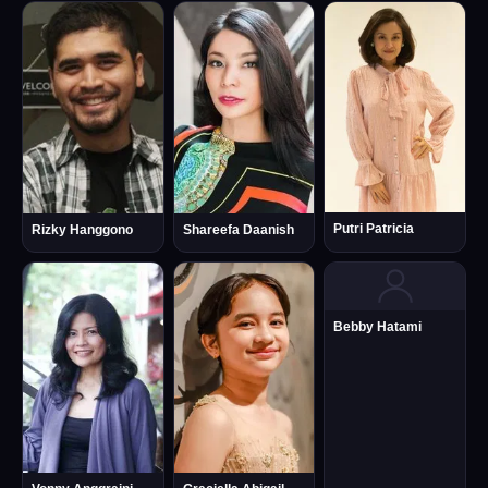
Putri Patricia
Rizky Hanggono
Shareefa Daanish
Bebby Hatami