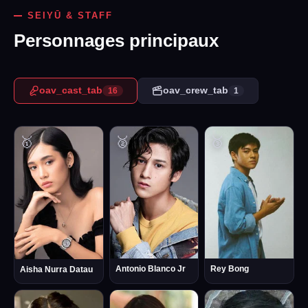
SEIYŪ & STAFF
Personnages principaux
oav_cast_tab
oav_crew_tab
16
1
🥇
🥈
🥉
Antonio Blanco Jr
Rey Bong
Aisha Nurra Datau