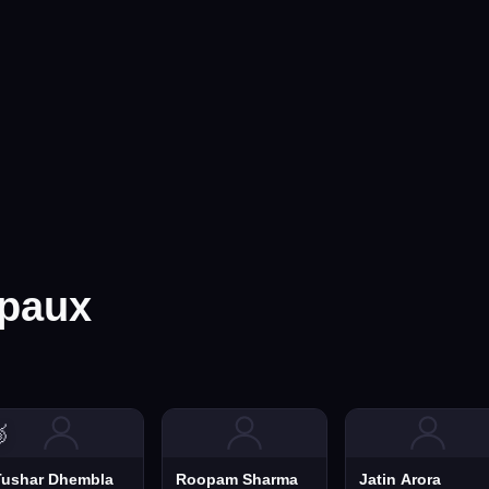
ipaux

Tushar Dhembla
Roopam Sharma
Jatin Arora