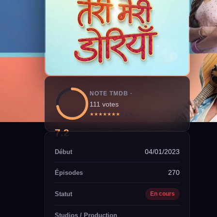
NOTE TMDB ·
111 votes
★
★
★
★
★
★
★
★
★
★
7.2
04/01/2023
Début
270
Épisodes
Statut
En cours
Studios / Production