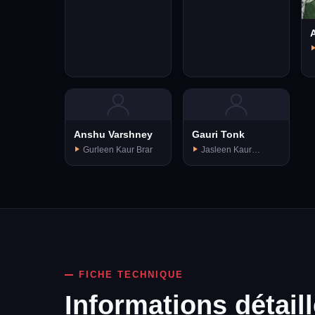
Anshu Varshney
Gauri Tonk
Gurleen Kaur Brar
Jasleen Kaur
Baweja
FICHE TECHNIQUE
Informations détail