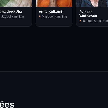
Amardeep Jha
Anita Kulkarni
Avinash
Wadhawan
Japjyot Kaur Brar
Manbeer Kaur Brar
Inderpal Singh Brar
lées