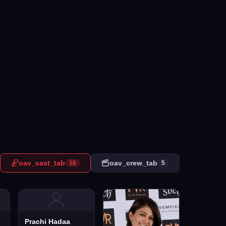
oav_cast_tab
oav_crew_tab
16
5
Prachi Hadaa