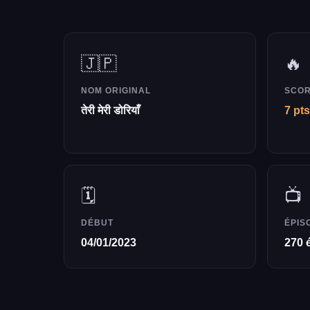
🇯🇵
🔥
NOM ORIGINAL
SCOR
तेरी मेरी डोरियाँ
7 pts
🗓️
📺
DÉBUT
ÉPIS
04/01/2023
270 