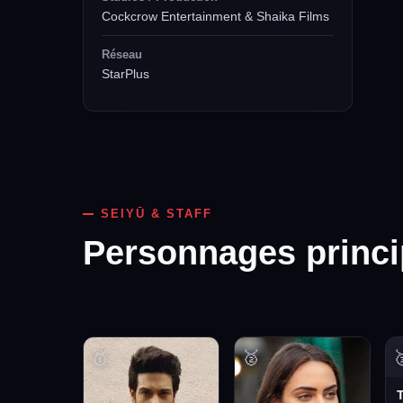
Cockcrow Entertainment & Shaika Films
Réseau
StarPlus
SEIYŪ & STAFF
Personnages princ
🥇
🥈
