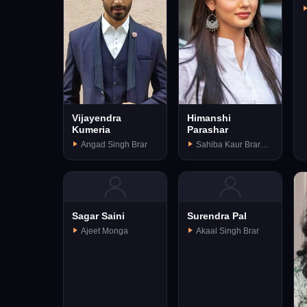
Vijayendra
Himanshi
Kumeria
Parashar
Angad Singh Brar
Sahiba Kaur Brar
(née Monga)
Sagar Saini
Surendra Pal
Ajeet Monga
Akaal Singh Brar