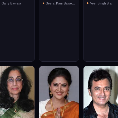
Garry Baweja
Seerat Kaur Baweja
Veer Singh Brar
(née Monga)