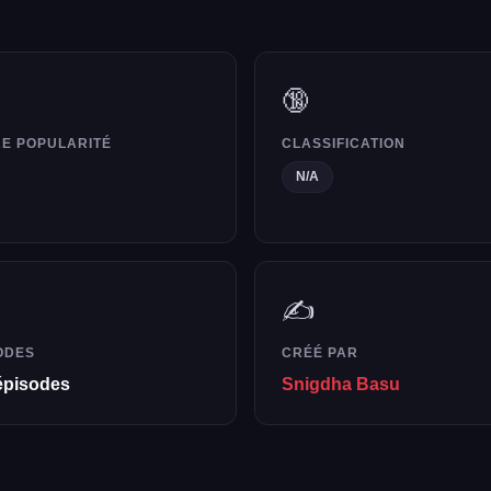
🔞
E POPULARITÉ
CLASSIFICATION
N/A
✍️
ODES
CRÉÉ PAR
épisodes
Snigdha Basu