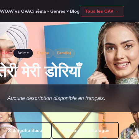
Cinéma
Genres
OAV
OAV vs OVA
Blog
Tous les OAV →
OAV
Anime
Drame
Familial
तेरी मेरी डोरियाँ
Aucune description disponible en français.
Snigdha Basu
Retour au catalogue