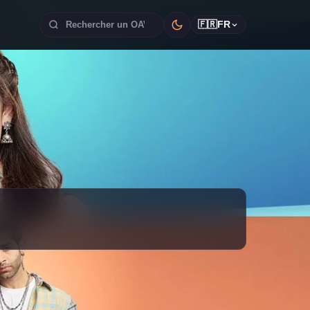
🇫🇷
FR