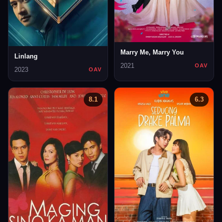
Marry Me, Marry You
Linlang
2021
OAV
2023
OAV
8.1
6.3