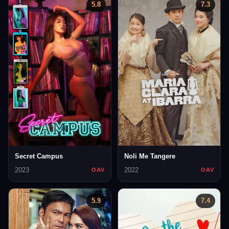
5.8
7.3
Secret Campus
Noli Me Tangere
2023
2022
OAV
OAV
5.9
7.4