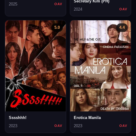
Secretary Kim (PH)
2025
OAV
2024
OAV
5.0
4.4
Sssshhh!
Erotica Manila
2023
2023
OAV
OAV