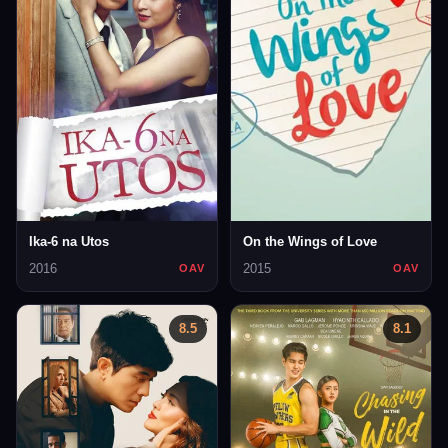
Ika-6 na Utos
On the Wings of Love
2016
2015
OAV
OAV
8.5
8.1