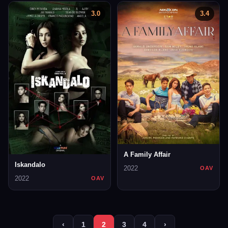
3.0
3.4
A Family Affair
Iskandalo
2022
OAV
2022
OAV
‹
1
2
3
4
›