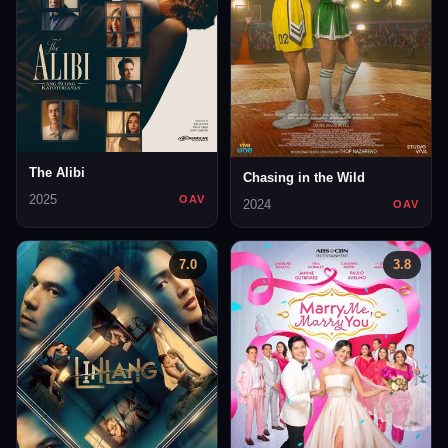
The Alibi
Chasing in the Wild
2025
OAV
2024
OAV
7.0
3.8