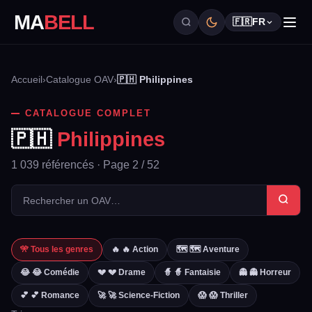
MA
BELL
🇫🇷
FR
Accueil
›
Catalogue OAV
›
🇵🇭 Philippines
CATALOGUE COMPLET
🇵🇭
Philippines
1 039 référencés · Page 2 / 52
🎌 Tous les genres
🔥 🔥 Action
🗺️ 🗺️ Aventure
😂 😂 Comédie
💔 💔 Drame
🧙 🧙 Fantaisie
👻 👻 Horreur
💕 💕 Romance
🚀 🚀 Science-Fiction
😱 😱 Thriller