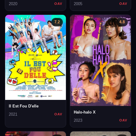
2020
2005
OAV
OAV
7.2
4.8
Il Est Fou D'elle
Halo-halo X
2021
OAV
2023
OAV