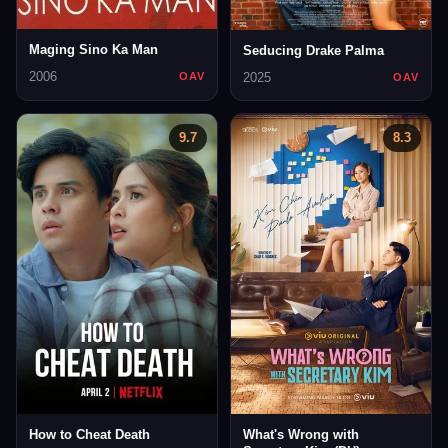
Maging Sino Ka Man
Seducing Drake Palma
2006
2025
OAV
OAV
9.7
8.3
How to Cheat Death
What's Wrong with