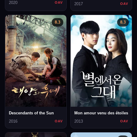
2020
OAV
2017
OAV
8.3
8.3
Descendants of the Sun
Mon amour venu des étoiles
2016
2013
OAV
OAV