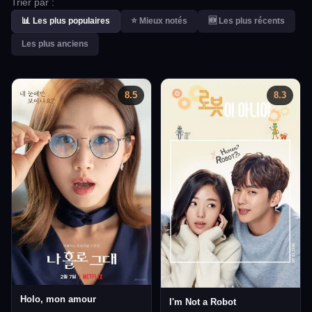
Trier par :
📊 Les plus populaires
⭐ Mieux notés
🆕 Les plus récents
Les plus anciens
8.5
8.3
Holo, mon amour
I'm Not a Robot