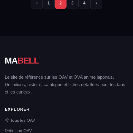
‹
1
2
3
4
›
MA
BELL
Le site de référence sur les OAV et OVA anime japonais.
Définitions, histoire, catalogue et fiches détaillées pour les fans
et les curieux.
EXPLORER
🎌 Tous les OAV
Définition OAV