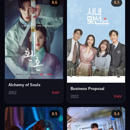
8.6
8.5
Alchemy of Souls
Business Proposal
2022
OAV
2022
OAV
8.5
9.4