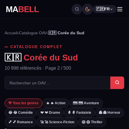
MA
BELL
🇫🇷
FR
Accueil
›
Catalogue OAV
›
🇰🇷 Corée du Sud
CATALOGUE COMPLET
🇰🇷
Corée du Sud
10 998 référencés · Page 2 / 500
🎌 Tous les genres
🔥 🔥 Action
🗺️ 🗺️ Aventure
😂 😂 Comédie
💔 💔 Drame
🧙 🧙 Fantaisie
👻 👻 Horreur
💕 💕 Romance
🚀 🚀 Science-Fiction
😱 😱 Thriller