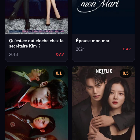
Qu'est-ce qui cloche chez la
Épouse mon mari
secrétaire Kim ?
2024
OAV
2018
OAV
8.1
8.5