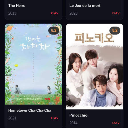
The Heirs
Le Jeu de la mort
2013
2023
OAV
OAV
8.2
8.2
Hometown Cha-Cha-Cha
Pinocchio
2021
OAV
2014
OAV