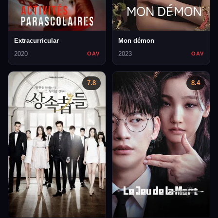
Extracurricular
Mon démon
2020
2023
OAV
OAV
7.8
8.4