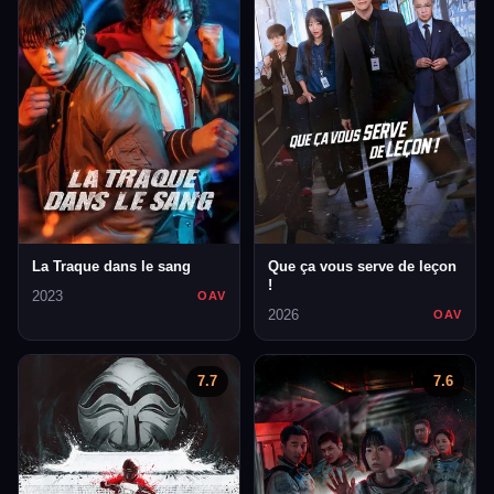
La Traque dans le sang
Que ça vous serve de leçon
!
2023
OAV
2026
OAV
7.7
7.6