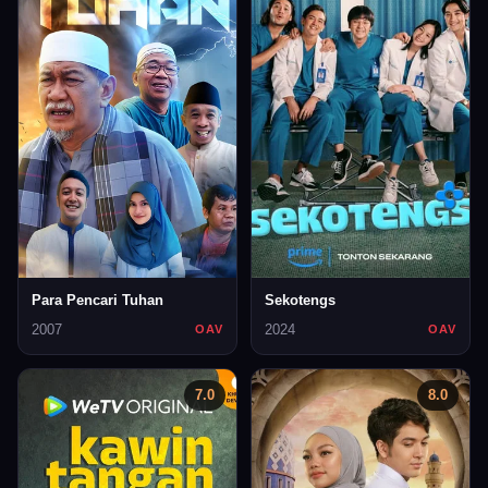
Para Pencari Tuhan
Sekotengs
2007
2024
OAV
OAV
7.0
8.0