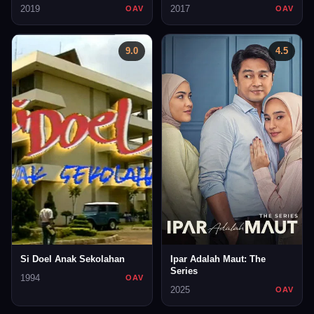
2019
2017
OAV
OAV
9.0
4.5
Si Doel Anak Sekolahan
Ipar Adalah Maut: The
Series
1994
OAV
2025
OAV