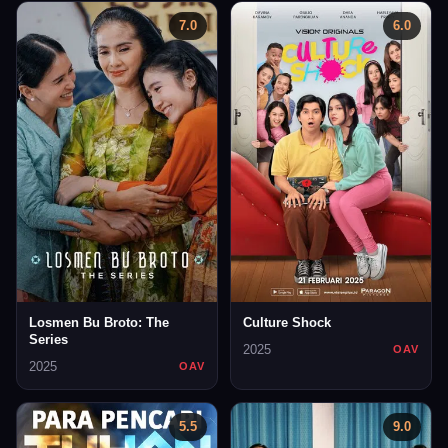
7.0
6.0
Losmen Bu Broto: The
Culture Shock
Series
2025
OAV
2025
OAV
5.5
9.0