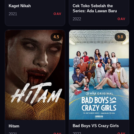
Kaget Nikah
Cek Toko Sebelah the
Series: Ada Lawan Baru
2021
OAV
2022
OAV
4.5
9.0
Bad Boys VS Crazy Girls
Hitam
2022
OAV
OAV