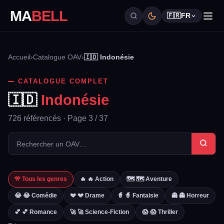
MA
BELL
🇫🇷
FR
Accueil
›
Catalogue OAV
›
🇮🇩 Indonésie
CATALOGUE COMPLET
🇮🇩
Indonésie
726 référencés · Page 3 / 37
🎌 Tous les genres
🔥 🔥 Action
🗺️ 🗺️ Aventure
😂 😂 Comédie
💔 💔 Drame
🧙 🧙 Fantaisie
👻 👻 Horreur
💕 💕 Romance
🚀 🚀 Science-Fiction
😱 😱 Thriller