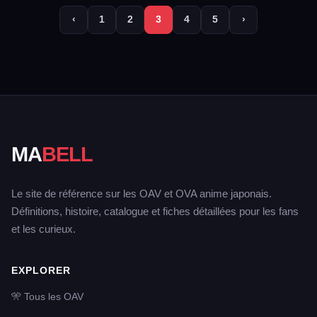
‹
1
2
3
4
5
›
MA
BELL
Le site de référence sur les OAV et OVA anime japonais.
Définitions, histoire, catalogue et fiches détaillées pour les fans
et les curieux.
EXPLORER
🎌 Tous les OAV