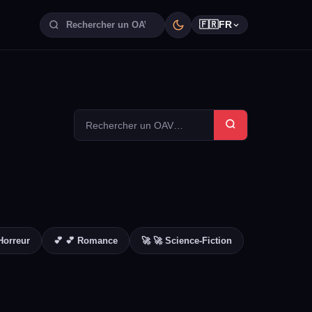
🇫🇷
FR
Horreur
💕 💕 Romance
🚀 🚀 Science-Fiction