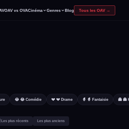
Cinéma
Genres
OAV
OAV vs OVA
Blog
Tous les OAV →
ure
😂 😂 Comédie
💔 💔 Drame
🧙 🧙 Fantaisie
👻 👻 
 Les plus récents
Les plus anciens