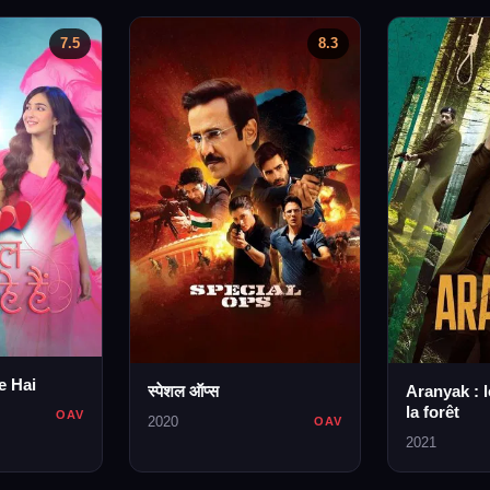
7.5
8.3
e Hai
स्पेशल ऑप्स
Aranyak : l
la forêt
OAV
2020
OAV
2021