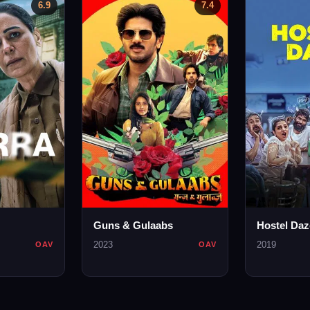
6.9
7.4
Guns & Gulaabs
Hostel Daz
2023
2019
OAV
OAV