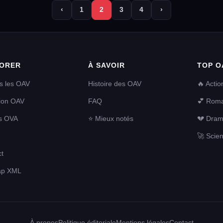
‹
1
2
3
4
›
ORER
À SAVOIR
TOP O
s les OAV
Histoire des OAV
🔥 Actio
tion OAV
FAQ
💕 Rom
s OVA
⭐ Mieux notés
💔 Dra
🚀 Scien
t
ap XML
À propos
Politique éditoriale
Mentions légales
Contact