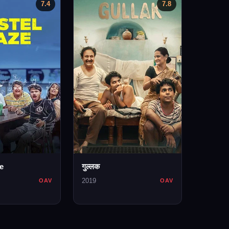
7.4
7.8
e
गुल्लक
2019
OAV
OAV