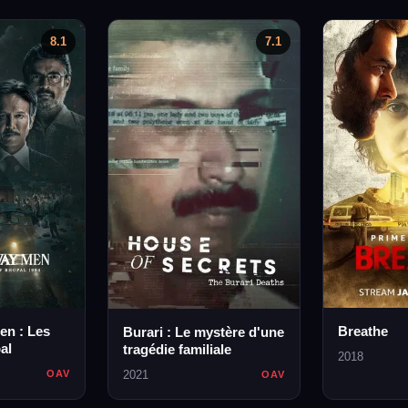
8.1
7.1
en : Les
Breathe
Burari : Le mystère d'une
al
tragédie familiale
2018
2021
OAV
OAV