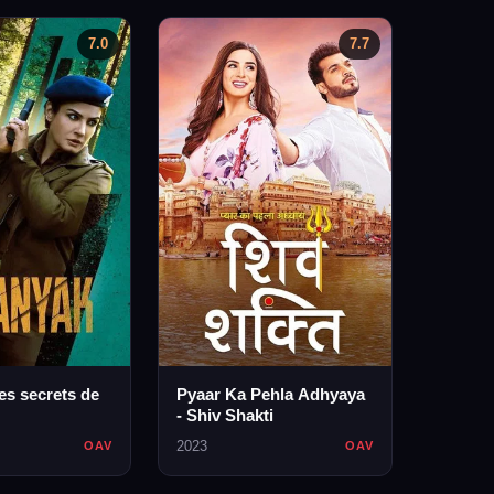
7.0
7.7
es secrets de
Pyaar Ka Pehla Adhyaya
- Shiv Shakti
2023
OAV
OAV