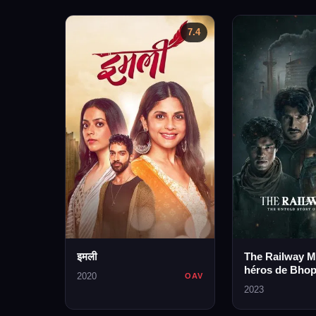
7.4
इमली
The Railway M
héros de Bhop
2020
OAV
2023