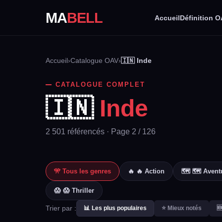
MA
BELL
Accueil
Définition 
Accueil
›
Catalogue OAV
›
🇮🇳 Inde
CATALOGUE COMPLET
🇮🇳
Inde
2 501 référencés · Page 2 / 126
🎌 Tous les genres
🔥 🔥 Action
🗺️ 🗺️ Avent
😱 😱 Thriller
Trier par :
📊 Les plus populaires
⭐ Mieux notés
