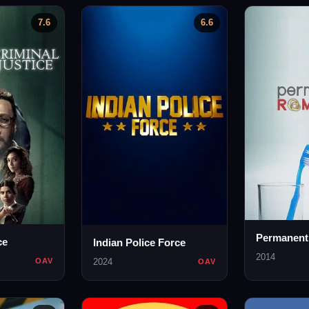
7.6
6.6
Permanen
ce
Indian Police Force
2014
2024
OAV
OAV