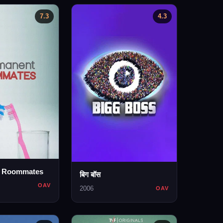
7.3
4.3
t Roommates
बिग बॉस
OAV
2006
OAV