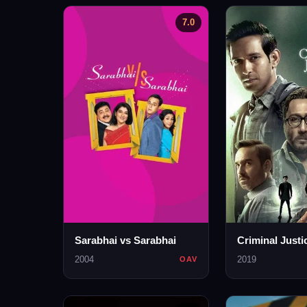
7.0
Sarabhai vs Sarabhai
Criminal Justi
2004
2019
OAV