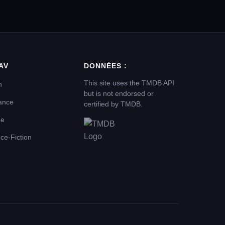
AV
DONNÉES :
This site uses the TMDB API
n
but is not endorsed or
ance
certified by TMDB.
me
ce-Fiction