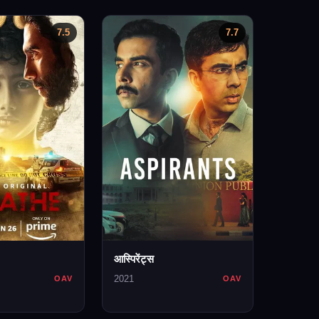
7.5
7.7
आस्पिरेंट्स
2021
OAV
OAV